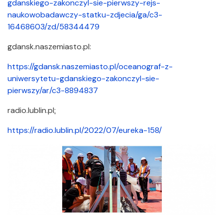
gdanskiego-zakonczyl-sie-pierwszy-rejs-
naukowobadawczy-statku-zdjecia/ga/c3-
16468603/zd/58344479
gdansk.​naszemiasto.​pl:
https://gdansk.naszemiasto.pl/oceanograf-z-
uniwersytetu-gdanskiego-zakonczyl-sie-
pierwszy/ar/c3-8894837
radio.​lublin.​pl
:
https://radio.lublin.pl/2022/07/eureka-158/