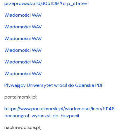
przeprowadz,nId,6051139#crp_state=1
Wiadomości WAV
Wiadomości WAV
Wiadomości WAV
Wiadomości WAV
Wiadomości WAV
Wiadomości WAV
Pływający Uniwersytet wrócił do Gdańska PDF
portalmorski.​pl
:
https://www.portalmorski.pl/wiadomosci/inne/51146-
oceanograf-wyruszyl-do-hiszpanii
naukawpolsce.​pl
: