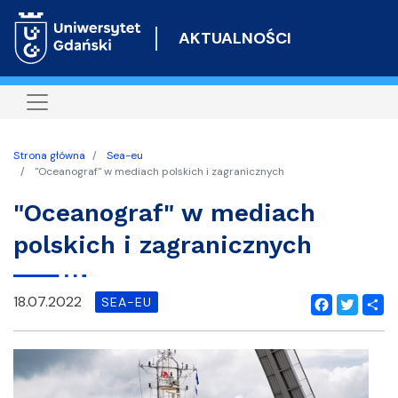
Przejdź
do
AKTUALNOŚCI
treści
Strona główna
Sea-eu
"Oceanograf" w mediach polskich i zagranicznych
"Oceanograf" w mediach
polskich i zagranicznych
18.07.2022
SEA-EU
Facebook
Twitter
Shar