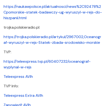
https://naukawpolsce.pl/aktualnosci/news%2C92478%2
Cpomorskie-statek-badawczy-ug-wyruszyl-w-rejs-do-
hiszpanii.html
trojka.​polskieradio.​pl:
https://trojka.polskieradio.pl/artykul/2967002,Oceanogr
af-wyruszyl-w-rejs-Statek-zbada-srodowisko-morskie
TVP:
https://teleexpress.tvp.pl/60407232/oceanograf-
wyplynal-w-rejs
Teleexpress AVIh
TVP Info:
Teleexpress Extra AVIh
Zapowiedź AVIh