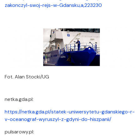
zakonczyl-swoj-rejs-w-Gdansku,a,223230
Fot. Alan Stocki/UG
netka.​gda.​pl:
https://netka.gda.pl/statek-uniwersytetu-gdanskiego-r-
v-oceanograf-wyruszyl-z-gdyni-do-hiszpanii/
pulsarowy.​pl: