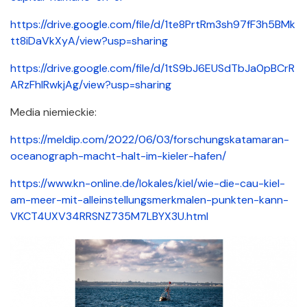
https://drive.google.com/file/d/1te8PrtRm3sh97fF3h5BMk
tt8iDaVkXyA/view?usp=sharing
https://drive.google.com/file/d/1tS9bJ6EUSdTbJa0pBCrR
ARzFhIRwkjAg/view?usp=sharing
Media niemieckie:
https://meldip.com/2022/06/03/forschungskatamaran-
oceanograph-macht-halt-im-kieler-hafen/
https://www.kn-online.de/lokales/kiel/wie-die-cau-kiel-
am-meer-mit-alleinstellungsmerkmalen-punkten-kann-
VKCT4UXV34RRSNZ735M7LBYX3U.html
Załączniki