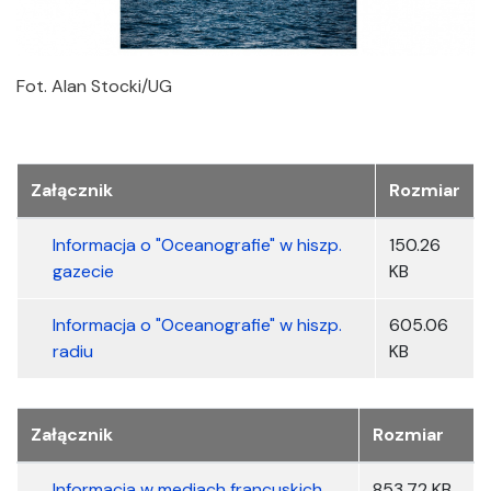
Fot. Alan Stocki/UG
Załącznik
Rozmiar
Informacja o "Oceanografie" w hiszp.
150.26
gazecie
KB
Informacja o "Oceanografie" w hiszp.
605.06
radiu
KB
Załączniki
Załącznik
Rozmiar
Informacja w mediach francuskich
853.72 KB