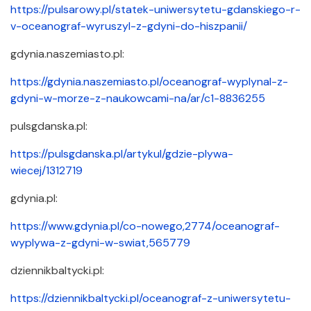
https://pulsarowy.pl/statek-uniwersytetu-gdanskiego-r-
v-oceanograf-wyruszyl-z-gdyni-do-hiszpanii/
gdynia.​naszemiasto.​pl:
https://gdynia.naszemiasto.pl/oceanograf-wyplynal-z-
gdyni-w-morze-z-naukowcami-na/ar/c1-8836255
pulsgdanska.​pl:
https://pulsgdanska.pl/artykul/gdzie-plywa-
wiecej/1312719
gdynia.​pl:
https://www.gdynia.pl/co-nowego,2774/oceanograf-
wyplywa-z-gdyni-w-swiat,565779
dziennikbaltycki.​pl:
https://dziennikbaltycki.pl/oceanograf-z-uniwersytetu-