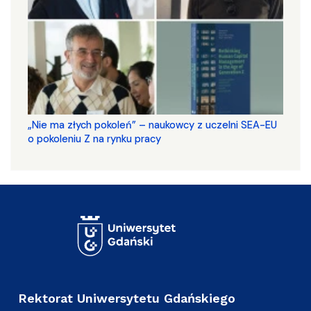
„Nie ma złych pokoleń” – naukowcy z uczelni SEA-EU
o pokoleniu Z na rynku pracy
Rektorat Uniwersytetu Gdańskiego