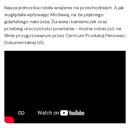
Nasza jednostka robiła wrażenie na przechodniach. A jak
wyglądała wpływając Motławą, na tle pięknego
gdańskiego nabrzeża, Żurawia i kamieniczek oraz
przebieg uroczystości powitania - można zobaczyć na
filmie przygotowanym przez Centrum Produkcji Filmowej i
Dokumentalnej UG.