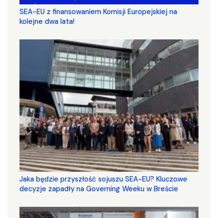
SEA-EU z finansowaniem Komisji Europejskiej na
kolejne dwa lata!
Jaka będzie przyszłość sojuszu SEA-EU? Kluczowe
decyzje zapadły na Governing Weeku w Breście