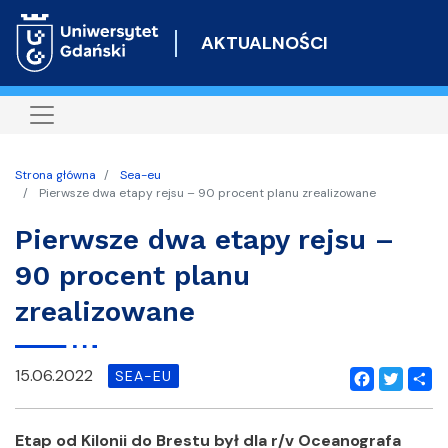
Przejdź
do
AKTUALNOŚCI
treści
Strona główna
Sea-eu
Pierwsze dwa etapy rejsu – 90 procent planu zrealizowane
Pierwsze dwa etapy rejsu –
90 procent planu
zrealizowane
15.06.2022
SEA-EU
Facebook
Twitter
Shar
Etap od Kilonii do Brestu był dla r/v Oceanografa