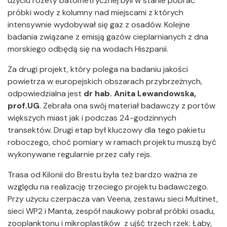
użyciu rozety batometrycznej byli w stanie pobrać
próbki wody z kolumny nad miejscami z których
intensywnie wydobywał się gaz z osadów. Kolejne
badania związane z emisją gazów cieplarnianych z dna
morskiego odbędą się na wodach Hiszpanii.
Za drugi projekt, który polega na badaniu jakości
powietrza w europejskich obszarach przybrzeżnych,
odpowiedzialna jest
dr hab. Anita Lewandowska,
prof.UG
. Zebrała ona swój materiał badawczy z portów
większych miast jak i podczas 24-godzinnych
transektów. Drugi etap był kluczowy dla tego pakietu
roboczego, choć pomiary w ramach projektu muszą być
wykonywane regularnie przez cały rejs.
Trasa od Kilonii do Brestu była też bardzo ważna ze
względu na realizację trzeciego projektu badawczego.
Przy użyciu czerpacza van Veena, zestawu sieci Multinet,
sieci WP2 i Manta, zespół naukowy pobrał próbki osadu,
zooplanktonu i mikroplastików z ujść trzech rzek: Łaby,