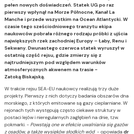
pełen nowych doświadczeń. Statek UG po raz
pierwszy wpłynął na Morze Północne, Kanał La
Manche i przede wszystkim na Ocean Atlantycki. W
czasie tego sześciodniowego tranzytu ekipa
naukowców pobrała różnego rodzaju próbki z ujścia
największych rzek zachodniej Europy – Łaby, Renu i
Sekwany. Dwunastego czerwca statek wyruszył w
ostatnią część rejsu, gdzie zmierzy się z
najtrudniejszym pod względem warunków
atmosferycznych akwenem na trasie -
Zatoką Biskajską.
W trakcie rejsu SEA-EU naukowcy realizują trzy duże
projekty. Pierwszy z nich dotyczy badania obszarów dna
morskiego, z których emitowane są gazy cieplarniane. W
rejonach tych występują często ciekawe struktury w
postaci lejów i nieregularnych zagłębień na dnie, tzw.
pokmarki. -
Powstają one w efekcie uwalniania się gazów
z osadów, a także wysięków słodkich wód
- opowiada
dr