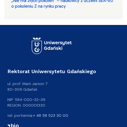
„Nie ma złych pokoleń” – naukowcy z uczelni SEA-EU
o pokoleniu Z na rynku pracy
Rektorat Uniwersytetu Gdańskiego
ul. prof. Marii Janion 7
80-309 Gdańsk
NIP: 584-020-32-39
REGON: 000001330
tel. portiernia:
+ 48 58 523 30 00