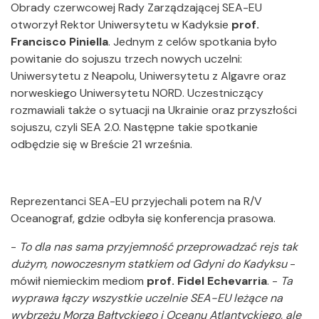
Obrady czerwcowej Rady Zarządzającej SEA-EU
otworzył Rektor Uniwersytetu w Kadyksie
prof.
Francisco Piniella
. Jednym z celów spotkania było
powitanie do sojuszu trzech nowych uczelni:
Uniwersytetu z Neapolu, Uniwersytetu z Algavre oraz
norweskiego Uniwersytetu NORD. Uczestniczący
rozmawiali także o sytuacji na Ukrainie oraz przyszłości
sojuszu, czyli SEA 2.0. Następne takie spotkanie
odbędzie się w Breście 21 września.
Reprezentanci SEA-EU przyjechali potem na R/V
Oceanograf, gdzie odbyła się konferencja prasowa.
-
To dla nas sama przyjemność przeprowadzać rejs tak
dużym, nowoczesnym statkiem od Gdyni do Kadyksu
-
mówił niemieckim mediom
prof. Fidel Echevarria
. -
Ta
wyprawa łączy wszystkie uczelnie SEA-EU leżące na
wybrzeżu Morza Bałtyckiego i Oceanu Atlantyckiego, ale