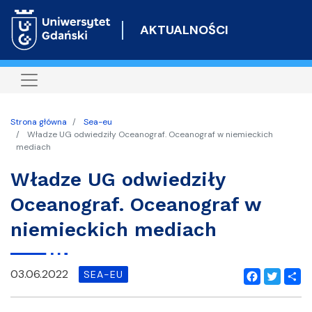
Przejdź
do
AKTUALNOŚCI
treści
Strona główna
Sea-eu
Władze UG odwiedziły Oceanograf. Oceanograf w niemieckich
mediach
Władze UG odwiedziły
Oceanograf. Oceanograf w
niemieckich mediach
03.06.2022
SEA-EU
Facebook
Twitter
Shar