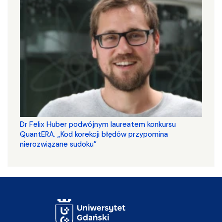
Dr Felix Huber podwójnym laureatem konkursu
QuantERA. „Kod korekcji błędów przypomina
nierozwiązane sudoku”