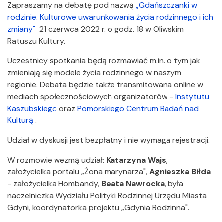
Zapraszamy na debatę pod nazwą
„Gdańszczanki w
rodzinie. Kulturowe uwarunkowania życia rodzinnego i ich
zmiany"
21 czerwca 2022 r. o godz. 18 w Oliwskim
Ratuszu Kultury.
Uczestnicy spotkania będą rozmawiać m.in. o tym jak
zmieniają się modele życia rodzinnego w naszym
regionie. Debata będzie także transmitowana online w
mediach społecznościowych organizatorów -
Instytutu
Kaszubskiego
oraz
Pomorskiego Centrum Badań nad
Kulturą
.
Udział w dyskusji jest bezpłatny i nie wymaga rejestracji.
W rozmowie wezmą udział:
Katarzyna Wajs
,
założycielka portalu „Żona marynarza",
Agnieszka Biłda
- założycielka Hombandy,
Beata Nawrocka
, była
naczelniczka Wydziału Polityki Rodzinnej Urzędu Miasta
Gdyni, koordynatorka projektu „Gdynia Rodzinna".