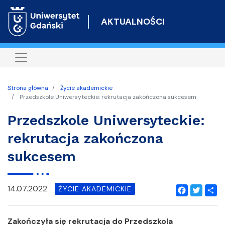
Przejdź
do
AKTUALNOŚCI
treści
Strona główna
Życie akademickie
Przedszkole Uniwersyteckie: rekrutacja zakończona sukcesem
Przedszkole Uniwersyteckie:
rekrutacja zakończona
sukcesem
14.07.2022
ŻYCIE AKADEMICKIE
Facebook
Twitter
Shar
Zakończyła się rekrutacja do Przedszkola