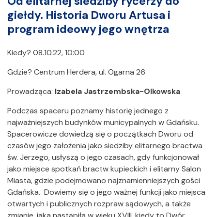
Od elitarnej siedziby rycerzy do
giełdy. Historia Dworu Artusa i
program ideowy jego wnętrza
Kiedy? 08.10.22, 10:00
Gdzie? Centrum Herdera, ul. Ogarna 26
Prowadząca:
Izabela Jastrzembska-Olkowska
Podczas spaceru poznamy historię jednego z
najważniejszych budynków municypalnych w Gdańsku.
Spacerowicze dowiedzą się o początkach Dworu od
czasów jego założenia jako siedziby elitarnego bractwa
św. Jerzego, usłyszą o jego czasach, gdy funkcjonował
jako miejsce spotkań bractw kupieckich i elitarny Salon
Miasta, gdzie podejmowano najznamienniejszych gości
Gdańska. Dowiemy się o jego ważnej funkcji jako miejsca
otwartych i publicznych rozpraw sądowych, a także
zmianie, jaka nastąpiła w wieku XVIII, kiedy to Dwór