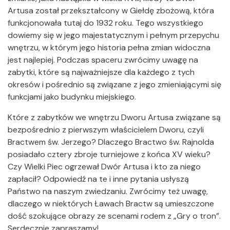
Artusa został przekształcony w Giełdę zbożową, która
funkcjonowała tutaj do 1932 roku. Tego wszystkiego
dowiemy się w jego majestatycznym i pełnym przepychu
wnętrzu, w którym jego historia pełna zmian widoczna
jest najlepiej. Podczas spaceru zwrócimy uwagę na
zabytki, które są najważniejsze dla każdego z tych
okresów i pośrednio są związane z jego zmieniającymi się
funkcjami jako budynku miejskiego.
Które z zabytków we wnętrzu Dworu Artusa związane są
bezpośrednio z pierwszym właścicielem Dworu, czyli
Bractwem św. Jerzego? Dlaczego Bractwo św. Rajnolda
posiadało cztery zbroje turniejowe z końca XV wieku?
Czy Wielki Piec ogrzewał Dwór Artusa i kto za niego
zapłacił? Odpowiedź na te i inne pytania usłyszą
Państwo na naszym zwiedzaniu. Zwrócimy też uwagę,
dlaczego w niektórych Ławach Bractw są umieszczone
dość szokujące obrazy ze scenami rodem z „Gry o tron”.
Serdecznie zapraszamy!