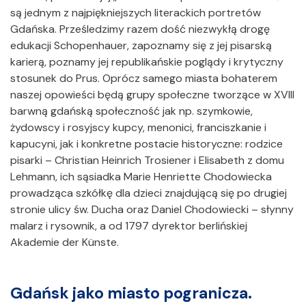
są jednym z najpiękniejszych literackich portretów
Gdańska. Prześledzimy razem dość niezwykłą drogę
edukacji Schopenhauer, zapoznamy się z jej pisarską
karierą, poznamy jej republikańskie poglądy i krytyczny
stosunek do Prus. Oprócz samego miasta bohaterem
naszej opowieści będą grupy społeczne tworzące w XVIII
barwną gdańską społeczność jak np. szymkowie,
żydowscy i rosyjscy kupcy, menonici, franciszkanie i
kapucyni, jak i konkretne postacie historyczne: rodzice
pisarki – Christian Heinrich Trosiener i Elisabeth z domu
Lehmann, ich sąsiadka Marie Henriette Chodowiecka
prowadząca szkółkę dla dzieci znajdującą się po drugiej
stronie ulicy św. Ducha oraz Daniel Chodowiecki – słynny
malarz i rysownik, a od 1797 dyrektor berlińskiej
Akademie der Künste.
Gdańsk jako miasto pogranicza.