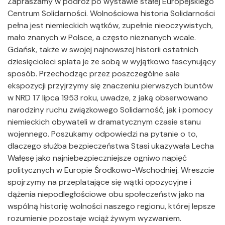
Zapraszamy w podróż po wystawie stałej Europejskiego
Centrum Solidarności. Wolnościowa historia Solidarności
pełna jest niemieckich wątków, zupełnie nieoczywistych,
mało znanych w Polsce, a często nieznanych wcale.
Gdańsk, także w swojej najnowszej historii ostatnich
dziesięcioleci splata je ze sobą w wyjątkowo fascynujący
sposób. Przechodząc przez poszczególne sale
ekspozycji przyjrzymy się znaczeniu pierwszych buntów
w NRD 17 lipca 1953 roku, uwadze, z jaką obserwowano
narodziny ruchu związkowego Solidarność, jak i pomocy
niemieckich obywateli w dramatycznym czasie stanu
wojennego. Poszukamy odpowiedzi na pytanie o to,
dlaczego służba bezpieczeństwa Stasi ukazywała Lecha
Wałęsę jako najniebezpieczniejsze ogniwo napięć
politycznych w Europie Środkowo-Wschodniej. Wreszcie
spojrzymy na przeplatające się wątki opozycyjne i
dążenia niepodległościowe obu społeczeństw jako na
wspólną historię wolności naszego regionu, której lepsze
rozumienie pozostaje wciąż żywym wyzwaniem.