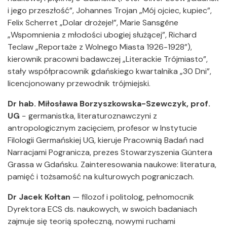
i jego przeszłość”, Johannes Trojan „Mój ojciec, kupiec”,
Felix Scherret „Dolar drożeje!”, Marie Sansgêne
„Wspomnienia z młodości ubogiej służącej”, Richard
Teclaw „Reportaże z Wolnego Miasta 1926-1928”),
kierownik pracowni badawczej „Literackie Trójmiasto”,
stały współpracownik gdańskiego kwartalnika „30 Dni”,
licencjonowany przewodnik trójmiejski.
Dr hab. Miłosława Borzyszkowska-Szewczyk, prof.
UG
− germanistka, literaturoznawczyni z
antropologicznym zacięciem, profesor w Instytucie
Filologii Germańskiej UG, kieruje Pracownią Badań nad
Narracjami Pogranicza, prezes Stowarzyszenia Güntera
Grassa w Gdańsku. Zainteresowania naukowe: literatura,
pamięć i tożsamość na kulturowych pograniczach.
Dr Jacek Kołtan
— filozof i politolog, pełnomocnik
Dyrektora ECS ds. naukowych, w swoich badaniach
zajmuje się teorią społeczną, nowymi ruchami