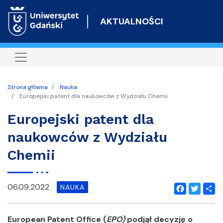
Przejdź
do
AKTUALNOŚCI
treści
Strona główna
Nauka
Europejski patent dla naukowców z Wydziału Chemii
Europejski patent dla
naukowców z Wydziału
Chemii
06.09.2022
NAUKA
Facebook
Twitter
Shar
European Patent Office (
EPO)
podjął decyzję o