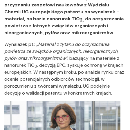
przyznaniu zespołowi naukowców z Wydziału
Chemii UG europejskiego patentu na wynalazek –
materiał,
na bazie nanorurek
TiO
do oczyszczania
2
,
powietrza z lotnych związków organicznych i
nieorganicznych, pyłów oraz mikroorganizmów.
Wynalazek pt.:
„Materiał z tytanu do oczyszczania
powietrza ze związków organicznych, nieorganicznych,
pyłów oraz mikroorganizmów”
, bazujący na materiale z
nanorurek TiO
, decyzją EPO, zyskuje ochronę w krajach
2
europejskich. W następnym kroku, po analizie rynku oraz
ocenie potencjalnych odbiorców technologii, w
porozumieniu z twórcami wynalazku, UG podejmie
decyzję o walidacji patentu w konkretnych krajach.