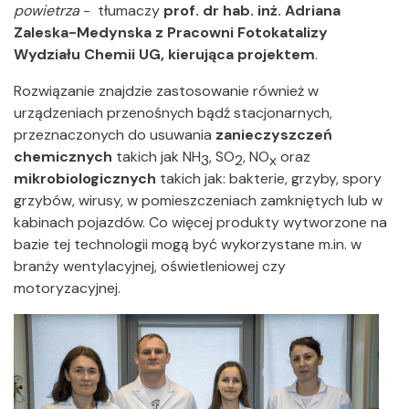
powietrza
- tłumaczy
prof. dr hab. inż. Adriana
Zaleska-Medynska z Pracowni Fotokatalizy
Wydziału Chemii UG, kierująca projektem
.
Rozwiązanie znajdzie zastosowanie również w
urządzeniach przenośnych bądź stacjonarnych,
przeznaczonych do usuwania
zanieczyszczeń
chemicznych
takich jak NH
, SO
, NO
oraz
3
2
x
mikrobiologicznych
takich jak: bakterie, grzyby, spory
grzybów, wirusy, w pomieszczeniach zamkniętych lub w
kabinach pojazdów. Co więcej produkty wytworzone na
bazie tej technologii mogą być wykorzystane m.in. w
branży wentylacyjnej, oświetleniowej czy
motoryzacyjnej.