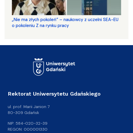
„Nie ma złych pokoleń” – naukowcy z uczelni SEA-EU
o pokoleniu Z na rynku pracy
Rektorat Uniwersytetu Gdańskiego
ul. prof. Marii Janion 7
80-309 Gdańsk
NIP: 584-020-32-39
REGON: 000001330