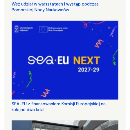
Weź udział w warsztatach i wystąp podczas
Pomorskiej Nocy Naukowców
SEA-EU z finansowaniem Komisji Europejskiej na
kolejne dwa lata!