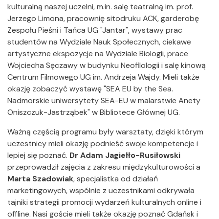
kulturalną naszej uczelni, m.in. salę teatralną im. prof.
Jerzego Limona, pracownię sitodruku ACK, garderobę
Zespołu Pieśni i Tańca UG "Jantar", wystawy prac
studentów na Wydziale Nauk Społecznych, ciekawe
artystyczne ekspozycje na Wydziale Biologii, prace
Wojciecha Sęczawy w budynku Neofilologii i salę kinową
Centrum Filmowego UG im. Andrzeja Wajdy. Mieli także
okazję zobaczyć wystawę "SEA EU by the Sea.
Nadmorskie uniwersytety SEA-EU w malarstwie Anety
Oniszczuk-Jastrząbek" w Bibliotece Głównej UG.
Ważną częścią programu były warsztaty, dzięki którym
uczestnicy mieli okazję podnieść swoje kompetencje i
lepiej się poznać.
Dr Adam Jagiełło-Rusiłowski
przeprowadził zajęcia z zakresu międzykulturowości a
Marta Szadowiak
, specjalistka od działań
marketingowych, wspólnie z uczestnikami odkrywała
tajniki strategii promocji wydarzeń kulturalnych online i
offline. Nasi goście mieli także okazję poznać Gdańsk i