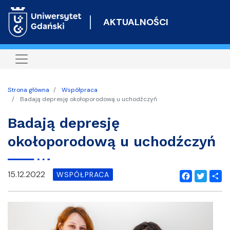
Przejdź
do
AKTUALNOŚCI
treści
Strona główna
Współpraca
Badają depresję okołoporodową u uchodźczyń
Badają depresję
okołoporodową u uchodźczyń
15.12.2022
WSPÓŁPRACA
Facebook
Twitter
Shar