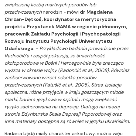
zwiększoną liczbą martwych porodów lub
przedwczesnych
narodzin - mówi
dr Magdalena
Chrzan-Dętkoś,
koordynatorka merytoryczna
projektu Przystanek MAMA w regionie północnym,
pracownik Zakładu Psychologii i Psychopatologii
Rozwoju Instytutu Psychologii Uniwersytetu
Gdańskiego
.
- Przykładowo badania prowadzone przez
Radnočić’a i zespół pokazują, że śmiertelność
okołoporodowa w Bośni i Hercegowinie była znacząco
wyższa w okresie wojny (Radončić et al., 2008). Również
zaobserwowano wzrost odsetka porodów
przedwczesnych (Fatušić et al., 2005). Stres, izolacja
społeczna, różne przyjęcie w kraju goszczącym młode
matki, bariera językowa w szpitalu mogą zwiększać
ryzyko zachorowania na depresję. Dlatego na naszej
stronie Edynburska Skala Depresji Poporodowej oraz
inne materiały dostępne są również w języku ukraińskim
.
Badania będą miały charakter ankietowy, można więc