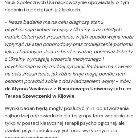
Nauk Społecznych UG naukowczynie opowiadały o tym
badaniu i o podjętych już krokach.
-
Nasze badanie ma na celu diagnozę stanu
psychicznego kobiet w ciąży z Ukrainy oraz młodych
matek. Celem jest zrozumienie, w jaki sposób wojna może
wpłynąć na stan poporodowy oraz zmniejszenie poziomu
lęku u badanych. Jest to bardzo ważne, ponieważ kobiety
z Ukrainy wymagają wsparcia medycznego i
psychicznego w tej trudnej sytuacji. Badanie ma również
na celu zrozumienie, jak różne kraje mogą pomóc tym
osobom poradzić sobie z doświadczeniem wojny
– mówi
dr Alyona Vavilova z z Narodowego Uniwersytetu im.
Tarasa Szewczenki w Kijowie
.
Wyniki badań będą mogły posłużyć m.in. do stworzenia
najbardziej odpowiednich dla tej grupy form wsparcia, nie
tylko w postaci klasycznej terapii psychologicznej, ale
działań psychoedukacyjnych oraz wytycznych dla
personelu medycznego.