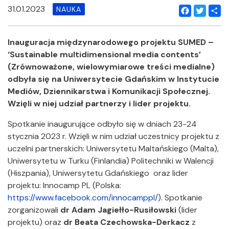
31.01.2023
NAUKA
Facebook
Twitter
Shar
Inauguracja międzynarodowego projektu SUMED –
‘Sustainable multidimensional media contents’
(Zrównoważone, wielowymiarowe treści medialne)
odbyła się na Uniwersytecie Gdańskim w Instytucie
Mediów, Dziennikarstwa i Komunikacji Społecznej.
Wzięli w niej udział partnerzy i lider projektu.
Spotkanie inaugurujące odbyło się w dniach 23-24
stycznia 2023 r. Wzięli w nim udział uczestnicy projektu z
uczelni partnerskich: Uniwersytetu Maltańskiego (Malta),
Uniwersytetu w Turku (Finlandia) Politechniki w Walencji
(Hiszpania), Uniwersytetu Gdańskiego oraz lider
projektu: Innocamp PL (Polska:
https://www.facebook.com/innocamppl/
). Spotkanie
zorganizowali
dr Adam Jagiełło-Rusiłowski
(lider
projektu) oraz
dr Beata Czechowska-Derkacz
z