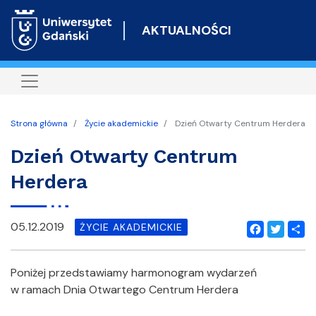
Przejdź
do
AKTUALNOŚCI
treści
Strona główna
Życie akademickie
Dzień Otwarty Centrum Herdera
Dzień Otwarty Centrum
Herdera
05.12.2019
ŻYCIE AKADEMICKIE
Facebook
Twitter
Shar
Poniżej przedstawiamy harmonogram wydarzeń
w ramach Dnia Otwartego Centrum Herdera