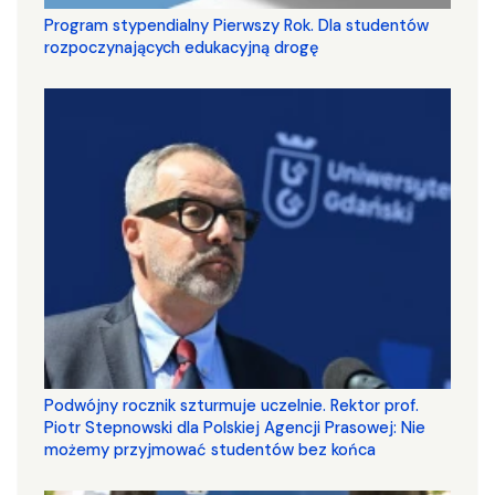
Program stypendialny Pierwszy Rok. Dla studentów
rozpoczynających edukacyjną drogę
Podwójny rocznik szturmuje uczelnie. Rektor prof.
Piotr Stepnowski dla Polskiej Agencji Prasowej: Nie
możemy przyjmować studentów bez końca