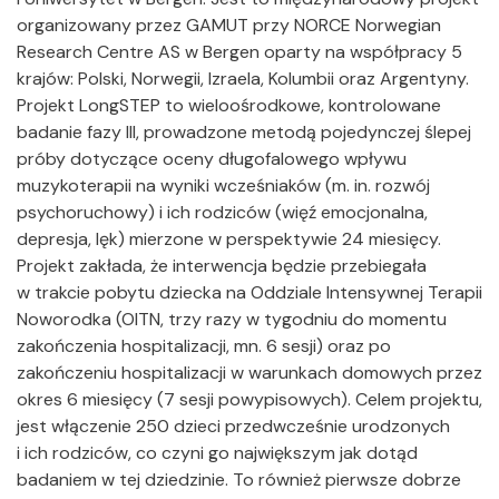
organizowany przez GAMUT przy NORCE Norwegian
Research Centre AS w Bergen oparty na współpracy 5
krajów: Polski, Norwegii, Izraela, Kolumbii oraz Argentyny.
Projekt LongSTEP to wieloośrodkowe, kontrolowane
badanie fazy III, prowadzone metodą pojedynczej ślepej
próby dotyczące oceny długofalowego wpływu
muzykoterapii na wyniki wcześniaków (m. in. rozwój
psychoruchowy) i ich rodziców (więź emocjonalna,
depresja, lęk) mierzone w perspektywie 24 miesięcy.
Projekt zakłada, że interwencja będzie przebiegała
w trakcie pobytu dziecka na Oddziale Intensywnej Terapii
Noworodka (OITN, trzy razy w tygodniu do momentu
zakończenia hospitalizacji, mn. 6 sesji) oraz po
zakończeniu hospitalizacji w warunkach domowych przez
okres 6 miesięcy (7 sesji powypisowych). Celem projektu,
jest włączenie 250 dzieci przedwcześnie urodzonych
i ich rodziców, co czyni go największym jak dotąd
badaniem w tej dziedzinie. To również pierwsze dobrze