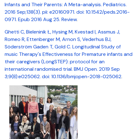
Infants and Their Parents: A Meta-analysis. Pediatrics.
2016 Sep;138(3). pii: e20160971. doi: 10.1542/peds.2016-
0971. Epub 2016 Aug 25. Review
.
Ghetti C, Bieleninik Ł, Hysing M, Kvestad I, Assmus J,
Romeo R, Ettenberger M, Arnon S, Vederhus BJ,
Söderström Gaden T, Gold C. Longitudinal Study of
music Therapy's Effectiveness for Premature infants and
their caregivers (LongSTEP): protocol for an
international randomised trial. BMJ Open. 2019 Sep
3;9(8):e025062. doi: 10.1136/bmjopen-2018-025062
.