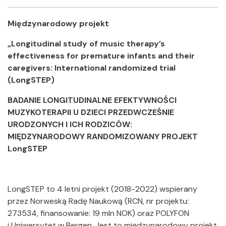
Facebook
Twitter
Shar
Międzynarodowy projekt
„Longitudinal study of music therapy’s
effectiveness for premature infants and their
caregivers: International randomized trial
(LongSTEP)
BADANIE LONGITUDINALNE EFEKTYWNOŚCI
MUZYKOTERAPII U DZIECI PRZEDWCZEŚNIE
URODZONYCH I ICH RODZICÓW:
MIĘDZYNARODOWY RANDOMIZOWANY PROJEKT
LongSTEP
LongSTEP to 4 letni projekt (2018-2022) wspierany
przez Norweską Radę Naukową (RCN, nr projektu:
273534, finansowanie: 19 mln NOK) oraz POLYFON
i Uniwersytet w Bergen. Jest to międzynarodowy projekt