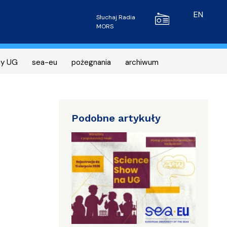
Radio MORS
EN
Słuchaj Radia
MORS
ny UG
sea-eu
pożegnania
archiwum
Podobne artykuły