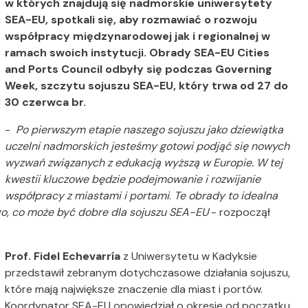
w których znajdują się nadmorskie uniwersytety
SEA-EU, spotkali się, aby rozmawiać o rozwoju
współpracy międzynarodowej jak i regionalnej w
ramach swoich instytucji. Obrady SEA-EU Cities
and Ports Council odbyły się podczas Governing
Week, szczytu sojuszu SEA-EU, który trwa od 27 do
30 czerwca br.
-
Po pierwszym etapie naszego sojuszu jako dziewiątka
uczelni nadmorskich jesteśmy gotowi podjąć się nowych
wyzwań związanych z edukacją wyższą w Europie. W tej
kwestii kluczowe będzie podejmowanie i rozwijanie
współpracy z miastami i portami
.
Te obrady to idealna
o, co może być dobre dla sojuszu SEA-EU
- rozpoczął
P
rof. Fidel Echevarría
z Uniwersytetu w Kadyksie
przedstawił zebranym dotychczasowe działania sojuszu,
które mają największe znaczenie dla miast i portów.
Koordynator SEA-EU opowiedział o okresie od początku