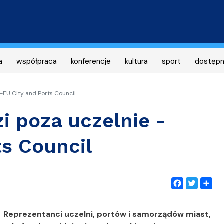
Przejdź
do
treści
a
współpraca
konferencje
kultura
sport
dostęp
EU City and Ports Council
 poza uczelnie -
ts Council
Facebook
Twitter
Share
Reprezentanci uczelni, portów i samorządów miast,