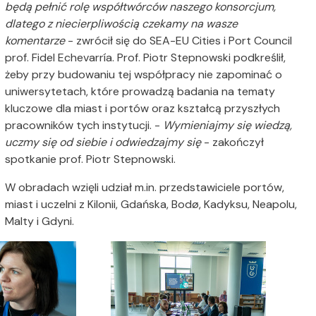
będą pełnić rolę współtwórców naszego konsorcjum,
dlatego z niecierpliwością czekamy na wasze
komentarze
- zwrócił się do SEA-EU Cities i Port Council
prof. Fidel Echevarría.
Prof. Piotr Stepnowski podkreślił,
żeby przy budowaniu tej współpracy nie zapominać o
uniwersytetach, które prowadzą badania na tematy
kluczowe dla miast i portów oraz kształcą przyszłych
pracowników tych instytucji. -
Wymieniajmy się wiedzą,
uczmy się od siebie i odwiedzajmy się
- zakończył
spotkanie prof. Piotr Stepnowski.
W obradach wzięli udział m.in. przedstawiciele portów,
miast i uczelni z Kilonii, Gdańska, Bodø, Kadyksu, Neapolu,
Malty i Gdyni.