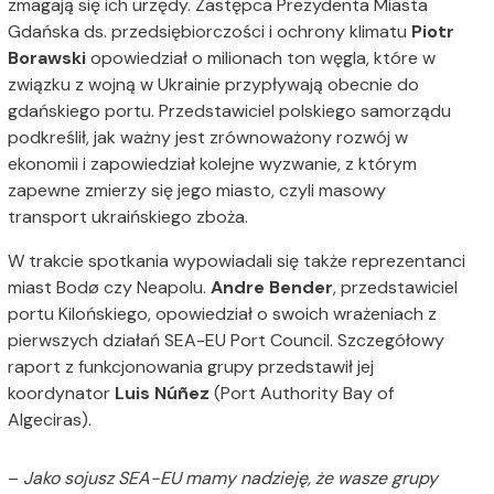
zmagają się ich urzędy. Zastępca Prezydenta Miasta
Gdańska ds. przedsiębiorczości i ochrony klimatu
Piotr
Borawski
opowiedział o milionach ton węgla, które w
związku z wojną w Ukrainie przypływają obecnie do
gdańskiego portu. Przedstawiciel polskiego samorządu
podkreślił, jak ważny jest zrównoważony rozwój w
ekonomii i zapowiedział kolejne wyzwanie, z którym
zapewne zmierzy się jego miasto, czyli masowy
transport ukraińskiego zboża.
W trakcie spotkania wypowiadali się także reprezentanci
miast Bodø czy Neapolu.
Andre Bender
, przedstawiciel
portu Kilońskiego, opowiedział o swoich wrażeniach z
pierwszych działań SEA-EU Port Council. Szczegółowy
raport z funkcjonowania grupy przedstawił jej
koordynator
Luis Núñez
(Port Authority Bay of
Algeciras).
–
Jako sojusz SEA-EU mamy nadzieję, że wasze grupy