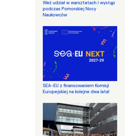
Weź udział w warsztatach i wystąp
podczas Pomorskiej Nocy
Naukowców
SEA-EU z finansowaniem Komisji
Europejskiej na kolejne dwa lata!