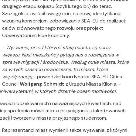
drugiego etapu sojuszu (czyli lutego br.) do teraz.
Szczególnie zwrócił uwagę m.in. na nową identyfikację
wizualną konsorcjum, zobowiązanie SEA-EU do realizacji
celów zrównoważonego rozwoju oraz projekt
Obserwatorium Blue Economy.
-
Wyzwania, przed którymi stają miasta, są coraz
większe. Nasi mieszkańcy pytają nas o rozwiązania w
sprawie migracji i środowiska. Według mnie miasta, które
są w tych czasach nowoczesne, to miasta, które
współpracują
- powiedział koordynator SEA-EU Cities
Council
Wolfgang Schmidt
z Urzędu Miasta Kilonia. -
 uniwersytetami, w których drzemie ocean możliwości.
o swoich oczekiwaniach i najważniejszych kwestiach, nad
icy spotkania mówili m.in. o przyciąganiu utalentowanych
izacji i tworzeniu miasta przyjaznego studentom.
Reprezentanci miast wymienili także wyzwania, z którymi