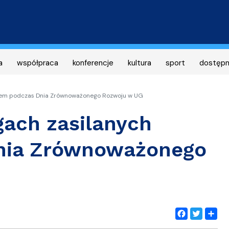
Przejdź
do
treści
a
współpraca
konferencje
kultura
sport
dostęp
orem podczas Dnia Zrównoważonego Rozwoju w UG
gach zasilanych
nia Zrównoważonego
Facebook
Twitter
Share