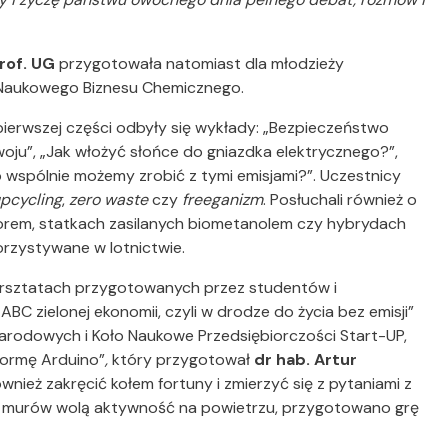
prof. UG
przygotowała natomiast dla młodzieży
ła Naukowego Biznesu Chemicznego.
pierwszej części odbyły się wykłady: „Bezpieczeństwo
ju”, „Jak włożyć słońce do gniazdka elektrycznego?”,
o wspólnie możemy zrobić z tymi emisjami?”. Uczestnicy
pcycling
,
zero
waste
czy
freeganizm
. Posłuchali również o
orem, statkach zasilanych biometanolem czy hybrydach
orzystywane w lotnictwie.
warsztatach przygotowanych przez studentów i
C zielonej ekonomii, czyli w drodze do życia bez emisji”
odowych i Koło Naukowe Przedsiębiorczości Start-UP,
formę Arduino”
,
który przygotował
dr hab. Artur
wnież zakręcić kołem fortuny i zmierzyć się z pytaniami z
kich murów wolą aktywność na powietrzu, przygotowano grę