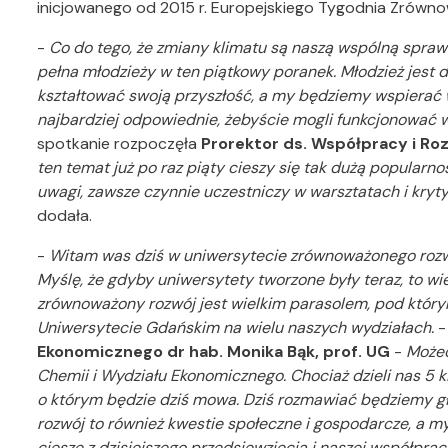
inicjowanego od 2015 r. Europejskiego Tygodnia Zrówn
-
Co do tego, że zmiany klimatu są naszą wspólną spraw
pełna młodzieży w ten piątkowy poranek. Młodzież jest d
kształtować swoją przyszłość, a my będziemy wspierać 
najbardziej odpowiednie, żebyście mogli funkcjonować 
spotkanie rozpoczęła
Prorektor ds. Współpracy i Roz
ten temat już po raz piąty cieszy się tak dużą popularn
uwagi, zawsze czynnie uczestniczy w warsztatach i kryty
dodała.
-
Witam was dziś w uniwersytecie zrównoważonego rozwo
Myślę, że gdyby uniwersytety tworzone były teraz, to wie
zrównoważony rozwój jest wielkim parasolem, pod który
Uniwersytecie Gdańskim na wielu naszych wydziałach.
-
Ekonomicznego dr hab. Monika Bąk, prof. UG
-
Możec
Chemii i Wydziału Ekonomicznego. Chociaż dzieli nas 5 
o którym będzie dziś mowa. Dziś rozmawiać będziemy g
rozwój to również kwestie społeczne i gospodarcze, a my
cieszę z dzisiejszego przedsięwzięcia i naszej współpr