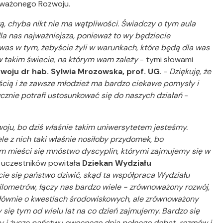
oważonego Rozwoju.
ą, chyba nikt nie ma wątpliwości. Świadczy o tym aula
la nas najważniejsza, ponieważ to wy będziecie
was w tym, żebyście żyli w warunkach, które będą dla was
w takim świecie, na którym wam zależy
- tymi słowami
woju dr hab. Sylwia Mrozowska, prof. UG
. -
Dziękuję, że
ością i że zawsze młodzież ma bardzo ciekawe pomysły i
cznie potrafi ustosunkować się do naszych działań
-
ju, bo dziś właśnie takim uniwersytetem jesteśmy.
le z nich taki właśnie nosiłoby przydomek, bo
m mieści się mnóstwo dyscyplin, którymi zajmujemy się w
 uczestników powitała
Dziekan Wydziału
ie się państwo dziwić, skąd ta współpraca Wydziału
kilometrów, łączy nas bardzo wiele - zrównoważony rozwój,
łównie o kwestiach środowiskowych, ale zrównoważony
 się tym od wielu lat na co dzień zajmujemy. Bardzo się
acy i życzę państwu owocnego dnia pełnego debat, rozmów i