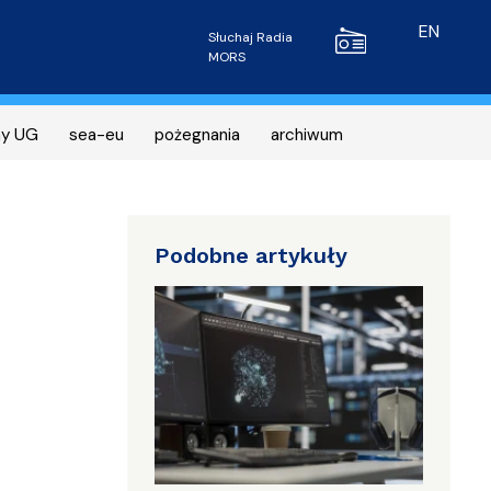
Radio MORS
EN
Słuchaj Radia
MORS
ny UG
sea-eu
pożegnania
archiwum
Podobne artykuły