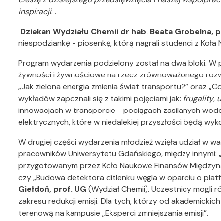
inspiracji
. .
Dziekan Wydziału Chemii dr hab. Beata Grobelna, 
niespodziankę - piosenkę, którą nagrali studenci z Ko
Program wydarzenia podzielony został na dwa bloki. W 
żywności i żywnościowe na rzecz zrównoważonego rozwo
„Jak zielona energia zmienia świat transportu?” oraz „C
wykładów zapoznali się z takimi pojęciami jak:
frugality
,
u
innowacjach w transporcie - pociągach zasilanych wod
elektrycznych, które w niedalekiej przyszłości będą wyk
W drugiej części wydarzenia młodzież wzięła udział w 
pracowników Uniwersytetu Gdańskiego, między innymi: „AB
przygotowanym przez Koło Naukowe Finansów Międzynar
czy „Budowa detektora ditlenku węgla w oparciu o plat
Giełdoń, prof. UG
(Wydział Chemii). Uczestnicy mogli ró
zakresu redukcji emisji. Dla tych, którzy od akademic
terenową na kampusie „Eksperci zmniejszania emisji”.