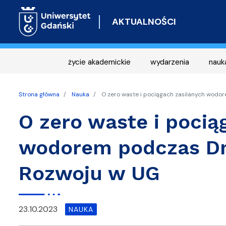
AKTUALNOŚCI
życie akademickie
wydarzenia
nauk
Strona główna
Nauka
O zero waste i pociągach zasilanych wod
O zero waste i pocią
wodorem podczas D
Rozwoju w UG
23.10.2023
NAUKA