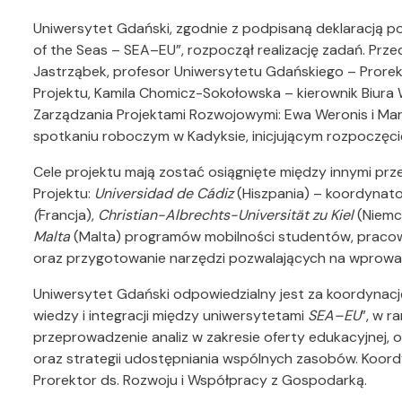
Uniwersytet Gdański, zgodnie z podpisaną deklaracją po
of the Seas – SEA–EU”, rozpoczął realizację zadań. Prze
Jastrząbek, profesor Uniwersytetu Gdańskiego – Prorekt
Projektu, Kamila Chomicz-Sokołowska – kierownik Biura
Zarządzania Projektami Rozwojowymi: Ewa Weronis i Mar
spotkaniu roboczym w Kadyksie, inicjującym rozpoczęci
Cele projektu mają zostać osiągnięte między innymi p
Projektu:
Universidad de Cádiz
(Hiszpania) – koordynato
(
Francja),
Christian-Albrechts-Universität zu Kiel
(Niemc
Malta
(Malta) programów mobilności studentów, praco
oraz przygotowanie narzędzi pozwalających na wprowadz
Uniwersytet Gdański odpowiedzialny jest za koordynac
wiedzy i integracji między uniwersytetami
SEA–EU
”, w 
przeprowadzenie analiz w zakresie oferty edukacyjnej, 
oraz strategii udostępniania wspólnych zasobów. Koordyn
Prorektor ds. Rozwoju i Współpracy z Gospodarką.