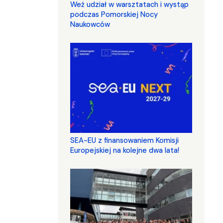
Weź udział w warsztatach i wystąp
podczas Pomorskiej Nocy
Naukowców
SEA-EU z finansowaniem Komisji
Europejskiej na kolejne dwa lata!