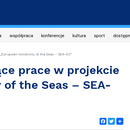
Przejdź
do
treści
a
współpraca
konferencje
kultura
sport
dostęp
„European University of the Seas – SEA-EU”
ce prace w projekcie
 of the Seas – SEA-
Facebook
Twitter
Share