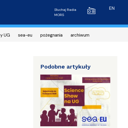
Radio MORS
EN
Słuchaj Radia
MORS
ny UG
sea-eu
pożegnania
archiwum
Podobne artykuły