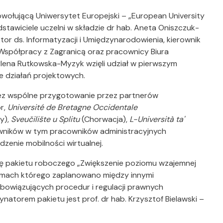
wołującą Uniwersytet Europejski – „European University
dstawiciele uczelni w składzie dr hab. Aneta Oniszczuk-
or ds. Informatyzacji i Umiędzynarodowienia, kierownik
 Współpracy z Zagranicą oraz pracownicy Biura
lena Rutkowska-Myzyk wzięli udział w pierwszym
e działań projektowych.
rzez wspólne przygotowanie przez partnerów
r,
Université de Bretagne Occidentale
y),
Sveučilište u Splitu
(Chorwacja),
L-Università ta'
wników w tym pracowników administracyjnych
enie mobilności wirtualnej.
ję pakietu roboczego „Zwiększenie poziomu wzajemnej
ramach którego zaplanowano między innymi
obowiązujących procedur i regulacji prawnych
atorem pakietu jest prof. dr hab. Krzysztof Bielawski –