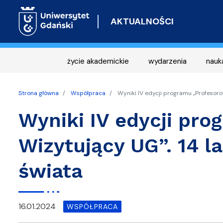
AKTUALNOŚCI
życie akademickie
wydarzenia
nauk
Strona główna
Współpraca
Wyniki IV edycji programu „Profesoro
Wyniki IV edycji pr
Wizytujący UG”. 14 l
świata
16.01.2024
WSPÓŁPRACA