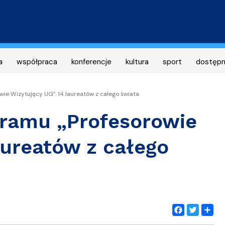
Przejdź
do
treści
a
współpraca
konferencje
kultura
sport
dostęp
wie Wizytujący UG”. 14 laureatów z całego świata
ogramu „Profesorowie
aureatów z całego
Facebook
Twitter
Share