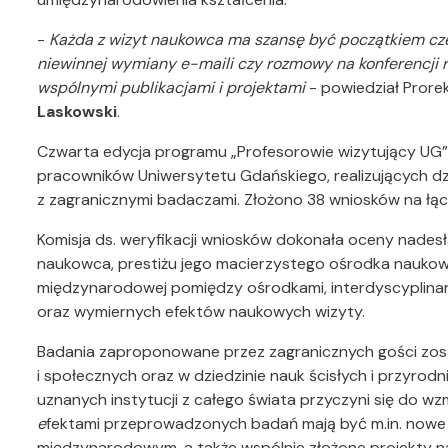
-
Każda z wizyt naukowca ma szansę być początkiem cze
niewinnej wymiany e-maili czy rozmowy na konferencji 
wspólnymi publikacjami i projektami
- powiedział Pror
Laskowski
.
Czwarta edycja programu „Profesorowie wizytujący UG”
pracowników Uniwersytetu Gdańskiego, realizujących d
z zagranicznymi badaczami. Złożono 38 wniosków na łą
Komisja ds. weryfikacji wniosków dokonała oceny nad
naukowca, prestiżu jego macierzystego ośrodka naukow
międzynarodowej pomiędzy ośrodkami, interdyscyplinar
oraz wymiernych efektów naukowych wizyty.
Badania zaproponowane przez zagranicznych gości zos
i społecznych oraz w dziedzinie nauk ścisłych i przyrodn
uznanych instytucji z całego świata przyczyni się do w
e
fektami przeprowadzonych badań mają być m.in. nowe
międzynarodowym, a także wspólnie złożone projekty 