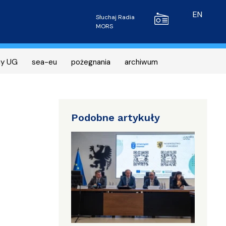
Radio MORS
EN
Słuchaj Radia
MORS
ny UG
sea-eu
pożegnania
archiwum
Podobne artykuły