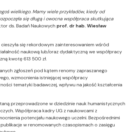
goś wielkiego. Mamy wiele przykładów, kiedy od
rozpoczęła się długą i owocna współpraca skutkująca
ektor ds. Badań Naukowych
prof. dr hab. Wiesław
 cieszyła się rekordowym zainteresowaniem wśród
ziałalność naukową lub/oraz dydaktyczną we współpracy
czną kwotę 613 500 zł.
esłanych zgłoszeń pod kątem renomy zapraszanego
ego, wzmocnienia istniejącej współpracy
ności tematyki badawczej, wpływu na jakość kształcenia
taną przeprowadzone w dziedzinie nauk humanistycznych
iczych
.
Współpraca kadry UG z naukowcami z
zmocnienia potencjału naukowego uczelni.
Bezpośrednimi
 publikacje w renomowanych czasopismach o zasięgu
naukowe.