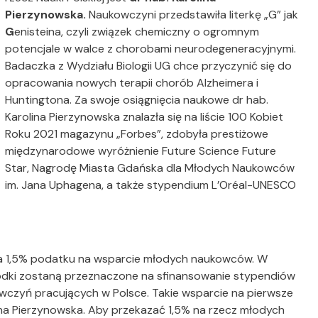
Pierzynowska.
Naukowczyni przedstawiła literkę „G” jak
G
enisteina, czyli związek chemiczny o ogromnym
potencjale w walce z chorobami neurodegeneracyjnymi.
Badaczka z Wydziału Biologii UG chce przyczynić się do
opracowania nowych terapii chorób Alzheimera i
Huntingtona. Za swoje osiągnięcia naukowe dr hab.
Karolina Pierzynowska znalazła się na liście 100 Kobiet
Roku 2021 magazynu „Forbes”, zdobyła prestiżowe
międzynarodowe wyróżnienie Future Science Future
Star, Nagrodę Miasta Gdańska dla Młodych Naukowców
im. Jana Uphagena, a także stypendium L’Oréal-UNESCO
nia 1,5% podatku na wsparcie młodych naukowców. W
środki zostaną przeznaczone na sfinansowanie stypendiów
wczyń pracujących w Polsce. Takie wsparcie na pierwsze
ina Pierzynowska. Aby przekazać 1,5% na rzecz młodych