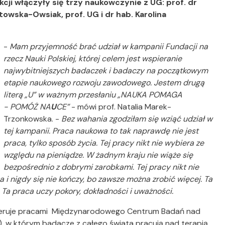
i włączyły się trzy naukowczynie z UG: prof. dr
owska-Owsiak, prof. UG i dr hab. Karolina
-
Mam przyjemność brać udział w kampanii Fundacji na
rzecz Nauki Polskiej, której celem jest wspieranie
najwybitniejszych badaczek i badaczy na początkowym
etapie naukowego rozwoju zawodowego. Jestem drugą
literą „U” w ważnym przesłaniu „NAUKA POMAGA
- POMÓŻ NA
U
CE”
- mówi prof. Natalia Marek-
Trzonkowska. -
Bez wahania zgodziłam się wziąć udział w
tej kampanii. Praca naukowa to tak naprawdę nie jest
praca, tylko sposób życia. Tej pracy nikt nie wybiera ze
względu na pieniądze. W żadnym kraju nie wiąże się
bezpośrednio z dobrymi zarobkami. Tej pracy nikt nie
i nigdy się nie kończy, bo zawsze można zrobić więcej. Ta
. Ta praca uczy pokory, dokładności i uważności.
kieruje pracami Międzynarodowego Centrum Badań nad
 w którym badacze z całego świata pracują nad terapią