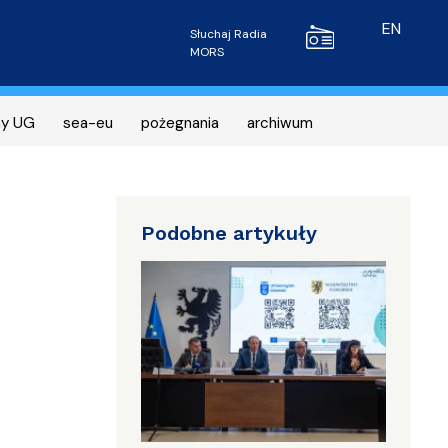
Radio MORS
EN
Słuchaj Radia
MORS
ny UG
sea-eu
pożegnania
archiwum
Podobne artykuły