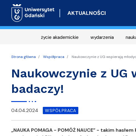
AKTUALNOŚCI
życie akademickie
wydarzenia
nauk
Strona główna
Współpraca
Naukowczynie z UG wspierają młody
Naukowczynie z UG 
badaczy!
04.04.2024
WSPÓŁPRACA
„NAUKA POMAGA - POMÓŻ NAUCE” - takim hasłem Fun