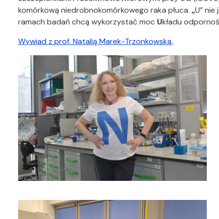
komórkową niedrobnokomórkowego raka płuca.
„
U” nie
ramach badań chcą wykorzystać moc
U
kładu odpornoś
Wywiad z prof. Natalią Marek-Trzonkowską.