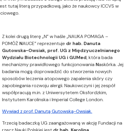
 jest tutaj literą przypadkową, jako że naukowcy ICCVS w
ciowego.
Z kolei drugą literę „N” w haśle „NAUKA POMAGA –
POMÓŻ
N
AUCE” reprezentuje
dr hab. Danuta
Gutowska-Owsiak, prof. UG z Międzyuczelnianego
Wydziału Biotechnologii UG i GUMed
, która bada
mechanizmy prawidłowego funkcjonowania
N
askórka. Jej
badania mogą doprowadzić do stworzenia nowych
sposobów leczenia atopowego zapalenia skóry czy
zapobiegania rozwoju alergii. Naukowczyni i jej zespół
współpracują m.in. z Uniwersytetem Oksfordzkim,
Instytutem Karolinska i Imperial College London.
Wywiad z prof. Danutą Gutowską-Owsiak.
Trzecią badaczką UG zaangażowaną w akcję Fundacji na
rzecz Nauki Polskiej jest
dr hab. Karolina