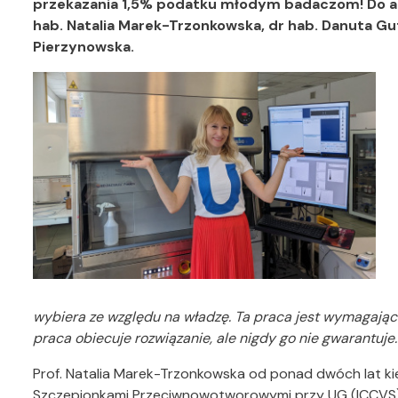
przekazania 1,5% podatku młodym badaczom! Do akcj
hab. Natalia Marek-Trzonkowska, dr hab. Danuta Gut
Pierzynowska.
wybiera ze względu na władzę. Ta praca jest wymagająca 
praca obiecuje rozwiązanie, ale nigdy go nie gwarantuje
Prof. Natalia Marek-Trzonkowska od ponad dwóch lat 
Szczepionkami Przeciwnowotworowymi przy UG (ICCVS),