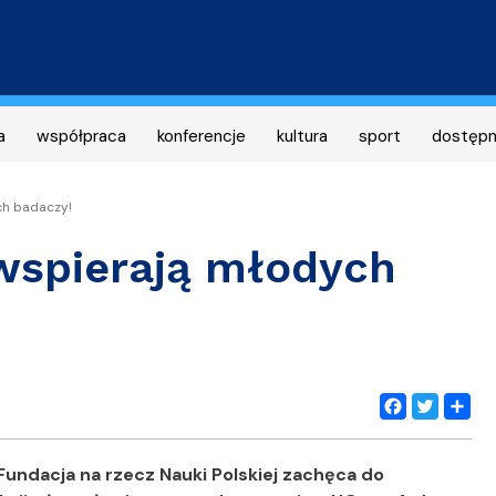
Przejdź
do
treści
a
współpraca
konferencje
kultura
sport
dostęp
ch badaczy!
wspierają młodych
Facebook
Twitter
Share
dacja na rzecz Nauki Polskiej zachęca do