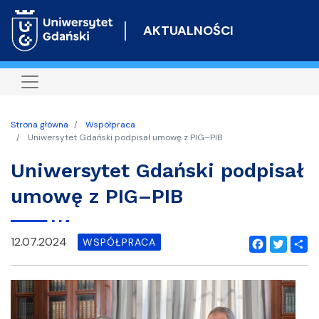
Przejdź
do
AKTUALNOŚCI
treści
Strona główna
Współpraca
Uniwersytet Gdański podpisał umowę z PIG–PIB
Uniwersytet Gdański podpisał
umowę z PIG–PIB
12.07.2024
WSPÓŁPRACA
Facebook
Twitter
Shar