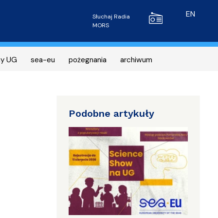
Radio MORS
EN
Słuchaj Radia
MORS
ny UG
sea-eu
pożegnania
archiwum
Podobne artykuły