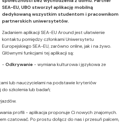
społeczności bez wychodzenia z domu. Partner
SEA-EU, UBO stworzył aplikację mobilną
dedykowaną wszystkim studentom i pracownikom
partnerskich uniwersytetów.
Zadaniem aplikacji SEA-EU Around jest ułatwienie
kontaktu pomiędzy członkami Uniwersytetu
Europejskiego SEA-EU, zarówno online, jak i na żywo.
Głównymi funkcjami tej aplikacji są:
-
Odkrywanie
- wymiana kulturowa i językowa ze
ami lub nauczycielami na podstawie kryteriów
j do szkolenia lub badań;
yjazdów.
ania profili - aplikacja proponuje Ci nowych znajomych.
zem czatować. Po prostu dołącz do nas i przesuń palcem,