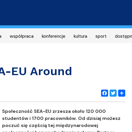
Przejdź
do
treści
a
współpraca
konferencje
kultura
sport
dostęp
EA-EU Around
Facebook
Twitter
Share
Społeczność SEA-EU zrzesza około 120 000
studentów i 1700 pracowników. Od dzisiaj możesz
poczuć się częścią tej międzynarodowej