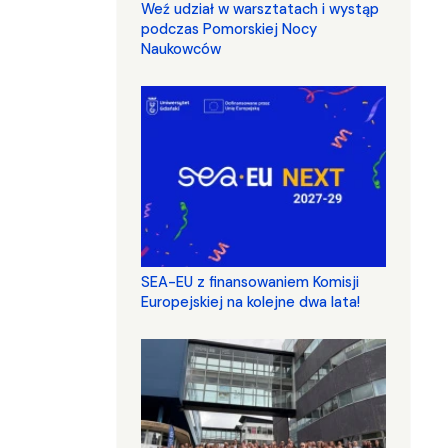
Weź udział w warsztatach i wystąp
podczas Pomorskiej Nocy
Naukowców
SEA-EU z finansowaniem Komisji
Europejskiej na kolejne dwa lata!