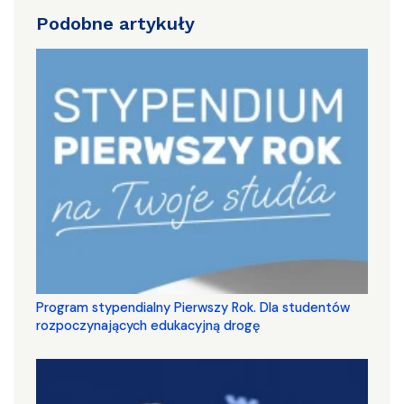
Podobne artykuły
Program stypendialny Pierwszy Rok. Dla studentów
rozpoczynających edukacyjną drogę