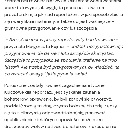
Zebrani byli również niezwykle zainteresowani kwestiami
warsztatowymi: jak wygląda praca nad utworem
prozatorskim, a jak nad reportażem, w jaki sposób zbiera
się i weryfikuje materiały, a także co jest ważniejsze -
gruntowne przygotowanie czy łut szczęścia.
- Szczęście jest w pracy reportażysty bardzo ważne -
przyznała Małgorzata Rejmer.
- Jednak bez gruntownego
przygotowania nie da się z łutu szczęścia skorzystać.
Szczęście to przypadkowe spotkanie, trafienie na trop
historii. Ale trzeba być przygotowanym, by wiedzieć, na
co zwracać uwagę i jakie pytania zadać.
Poruszone zostały również zagadnienia etyczne.
Kluczowe dla reportażu jest zyskanie zaufania
bohaterów, sprawienie, by byli gotowi się otworzyć,
podzielić swoją trudną, często bolesną historią. Łączy
się to z olbrzymią odpowiedzialnością, ponieważ
upublicznienie niektórych opowieści może mieć
druzgocący wpływ na życie bohaterów, z czego ci nie