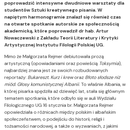
poprowadzić intensywne dwudniowe warsztaty dla
studentów Sztuki kreatywnego pisania. W
napiętym harmonogramie znalazł się również czas
na otwarte spotkanie autorskie ze społecznością
akademicką, które poprowadził dr hab. Artur
Nowaczewski z Zakładu Teorii Literatury i Krytyki
Artystycznej Instytutu Filologii Polskiej UG.
Mimo że Małgorzata Rejmer debiutowała prozą
artystyczną (opowiadaniami oraz powieścią
Toksymia
),
najbardziej znana jest ze swoich rozbudowanych
reportaży:
Bukareszt. Kurz i krew
oraz
Błoto słodsze niż
miód. Głosy komunistycznej Albanii
. To właśnie Albania, w
której pisarka spędziła aż dziewięć lat, stała się głównym
tematem spotkania, które odbyło się w auli Wydziału
Filologicznego UG 16 stycznia br. Małgorzata Rejmer
opowiedziała o różnicach między polskim i albańskim
społeczeństwem, o podejściu do historii, religii i
tożsamości narodowej, a także o wyzwaniach, z jakimi