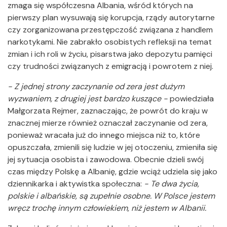
zmaga się współczesna Albania, wśród których na
pierwszy plan wysuwają się korupcja, rządy autorytarne
czy zorganizowana przestępczość związana z handlem
narkotykami. Nie zabrakło osobistych refleksji na temat
zmian i ich roli w życiu, pisarstwa jako depozytu pamięci
czy trudności związanych z emigracją i powrotem z niej.
- Z jednej strony zaczynanie od zera jest dużym
wyzwaniem, z drugiej jest bardzo kuszące -
powiedziała
Małgorzata Rejmer, zaznaczając, że powrót do kraju w
znacznej mierze również oznaczał zaczynanie od zera,
ponieważ wracała już do innego miejsca niż to, które
opuszczała, zmienili się ludzie w jej otoczeniu, zmieniła się
jej sytuacja osobista i zawodowa. Obecnie dzieli swój
czas między Polskę a Albanię, gdzie wciąż udziela się jako
dziennikarka i aktywistka społeczna:
- Te dwa życia,
polskie i albańskie, są zupełnie osobne. W Polsce jestem
wręcz trochę innym człowiekiem, niż jestem w Albanii.