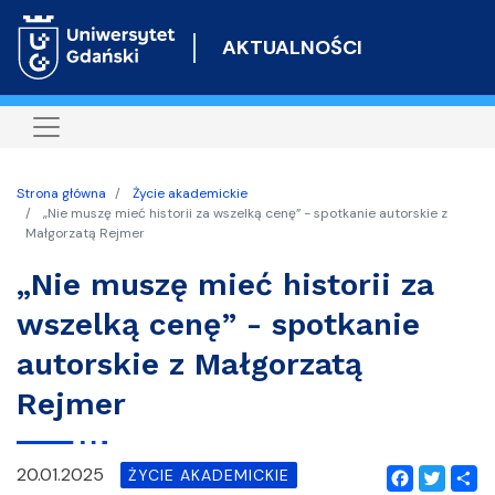
Przejdź
do
AKTUALNOŚCI
treści
Strona główna
Życie akademickie
„Nie muszę mieć historii za wszelką cenę” - spotkanie autorskie z
Małgorzatą Rejmer
„Nie muszę mieć historii za
wszelką cenę” - spotkanie
autorskie z Małgorzatą
Rejmer
20.01.2025
ŻYCIE AKADEMICKIE