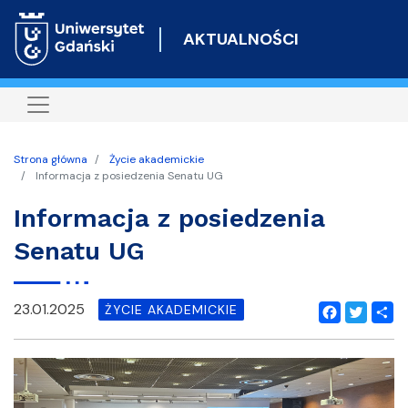
Przejdź
do
AKTUALNOŚCI
treści
Strona główna
Życie akademickie
Informacja z posiedzenia Senatu UG
Informacja z posiedzenia
Senatu UG
23.01.2025
ŻYCIE AKADEMICKIE
Facebook
Twitter
Shar