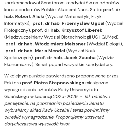
zarekomendował Senatorom kandydatów na członków
korespondentów Polskiej Akademii Nauk. Są to:
prof. dr
hab.
Robert Alicki
(Wydział Matematyki, Fizyki i
Informatyki),
prof. dr hab
.
Przemysław Gębal
(Wydział
Filologiczny),
prof. dr hab.
Krzysztof Liberek
(Międzyuczelniany Wydział Biotechnologii UG i GUMed),
prof. dr hab.
Włodzimierz Meissner
(Wydział Biologii),
prof. dr hab. Maria Mendel
(Wydział Nauk
Społecznych),
prof. dr hab. Jacek Zaucha
(Wydział
Ekonomiczny). Senat poparł wszystkie kandydatury.
W kolejnym punkcie zatwierdzono proponowane przez
Rektora
prof
.
Piotra Stepnowskiego
miesięczne
wynagrodzenia członków Rady Uniwersytetu
Gdańskiego w kadencji 2025-2029.
- Jak państwo
pamiętacie, na poprzednim posiedzeniu Senatu
wybraliśmy skład Rady Uczelni i teraz powinniśmy
określić wynagrodzenie. Proponujemy utrzymać
dotychczasową wysokość kwot.