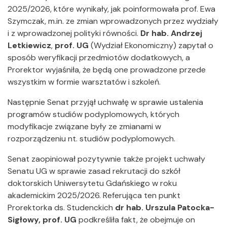
2025/2026, które wynikały, jak poinformowała prof. Ewa
Szymczak, m.in. ze zmian wprowadzonych przez wydziały
i z wprowadzonej polityki równości.
Dr hab.
Andrzej
Letkiewicz
,
prof. UG
(Wydział Ekonomiczny) zapytał o
sposób weryfikacji przedmiotów dodatkowych, a
Prorektor wyjaśniła, że będą one prowadzone przede
wszystkim w formie warsztatów i szkoleń.
Następnie Senat przyjął uchwałę w sprawie ustalenia
programów studiów podyplomowych, których
modyfikacje związane były ze zmianami w
rozporządzeniu nt. studiów podyplomowych.
Senat zaopiniował pozytywnie także projekt uchwały
Senatu UG w sprawie zasad rekrutacji do szkół
doktorskich Uniwersytetu Gdańskiego w roku
akademickim 2025/2026. Referująca ten punkt
Prorektorka ds. Studenckich
dr hab.
Urszula Patocka-
Sigłowy, prof. UG
podkreśliła fakt, że obejmuje on