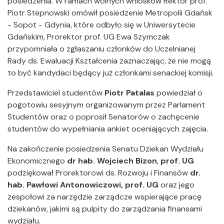
posiedzenia. W ramach wolnych wniosków Rektor prof.
Piotr Stepnowski omówił posiedzenie Metropolii Gdańsk
- Sopot - Gdynia, które odbyło się w Uniwersytecie
Gdańskim, Prorektor prof. UG Ewa Szymczak
przypomniała o zgłaszaniu członków do Uczelnianej
Rady ds. Ewaluacji Kształcenia zaznaczając, że nie mogą
to być kandydaci będący już członkami senackiej komisji.
Przedstawiciel studentów
Piotr Patalas
powiedział o
pogotowiu sesyjnym organizowanym przez Parlament
Studentów oraz o poprosił Senatorów o zachęcenie
studentów do wypełniania ankiet oceniających zajęcia.
Na zakończenie posiedzenia Senatu Dziekan Wydziału
Ekonomicznego
dr hab. Wojciech Bizon
,
prof. UG
podziękował Prorektorowi ds. Rozwoju i Finansów
dr.
hab. Pawłowi Antonowiczowi,
prof. UG
oraz jego
zespołowi za narzędzie zarządcze wspierające pracę
dziekanów, jakimi są pulpity do zarządzania finansami
wydziału.