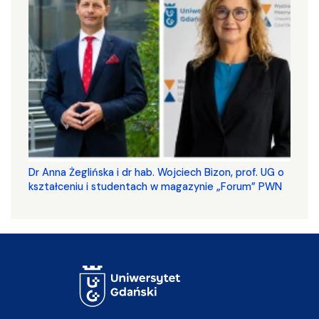
​​​​​​​Dr Anna Żeglińska i dr hab. Wojciech Bizon, prof. UG o
kształceniu i studentach w magazynie „Forum” PWN