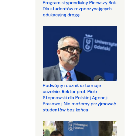
Program stypendialny Pierwszy Rok.
Dla studentów rozpoczynających
edukacyjną drogę
Podwójny rocznik szturmuje
uczelnie. Rektor prof. Piotr
Stepnowski dla Polskiej Agencji
Prasowej: Nie możemy przyjmować
studentów bez końca