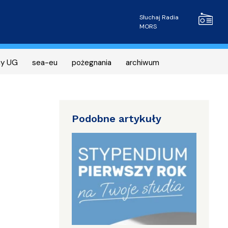
Radio MOR
Słuchaj Radia
MORS
ny UG
sea-eu
pożegnania
archiwum
Podobne artykuły