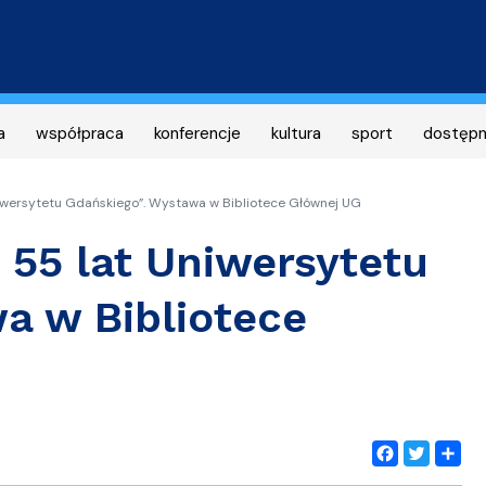
Przejdź
do
treści
a
współpraca
konferencje
kultura
sport
dostęp
niwersytetu Gdańskiego”. Wystawa w Bibliotece Głównej UG
 55 lat Uniwersytetu
a w Bibliotece
Facebook
Twitter
Share