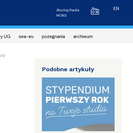
Radio MORS
EN
Słuchaj Radia
MORS
ny UG
sea-eu
pożegnania
archiwum
 UG
Podobne artykuły