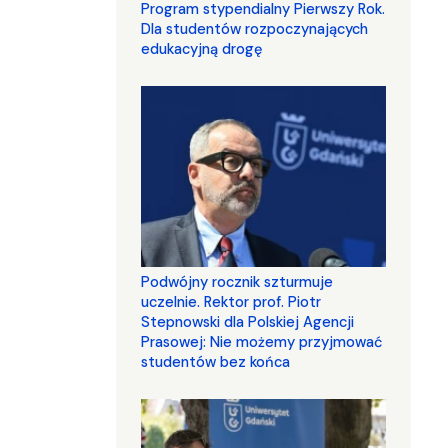
Program stypendialny Pierwszy Rok.
Dla studentów rozpoczynających
edukacyjną drogę
Podwójny rocznik szturmuje
uczelnie. Rektor prof. Piotr
Stepnowski dla Polskiej Agencji
Prasowej: Nie możemy przyjmować
studentów bez końca