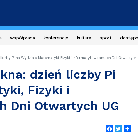
Przejdź
do
treści
a
współpraca
konferencje
kultura
sport
dostęp
liczby Pi na Wydziale Matematyki, Fizyki i Informatyki w ramach Dni Otwartych
na: dzień liczby Pi
ki, Fizyki i
h Dni Otwartych UG
Facebook
Twitter
Share