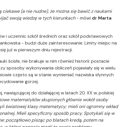
 ciekawe (a nie nudne), że można się bawić z naukami
wijać swoją wiedzę w tych kierunkach
- mówi
dr Marta
ów i uczennic szkół średnich oraz szkół podstawowych
Frankowska - budzi duże zainteresowanie. Limity miejsc na
ę już w pierwszym dniu rejestracji.
 ścisłe, nie brakuje w nim również historii: postacie
czy sposoby wykonywania obliczeń pojawiały się w wielu
zniowie często są w stanie wymieniać nazwiska słynnych
ecydowanie gorzej.
 nawiązującej do działającej w latach 20. XX w. polskiej
ukowe matematyków skupionych głównie wokół osoby
yli światowej klasy matematycy; mieli oni ogromny wkład
onalnej. Mieli specyficzny sposób pracy. Spotykali się w
ne: początkowo pisząc po blatach kredą, potem na
ę, w której panowie mogli te swoje problemy