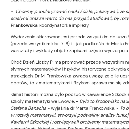
- Chcemy popularyzować nauki ścisłe, pokazywać, że są
ścisłymi oraz że warto do nas przyjść studiować, by roz
Frankowska
, koordynatorka imprezy.
Wydarzenie skierowane jest przede wszystkim do uczni
(przede wszystkim klas 7-8) i - jak podkreśla dr Marta 
warsztaty i wykłady objęte zapisami często wyczerpują si
Choć Dzień Liczby Pi ma promować przede wszystkim nauki
słynnych matematyków i fizyków, historyczne odkrycia 
atrakcjach. Dr M. Frankowska zwraca uwagę, że o ile uc
poetów, to z matematykami i fizykami sprawa ma się zd
Klimat historii można było poczuć w Kawiarence Szkockiej,
szkoły matematyki we Lwowie. -
Było to środowisko na
Stefana Banacha
- wyjaśnia dr Marta Frankowska. -
To b
w rozwój matematyki, stworzyli podwaliny analizy funkcj
Kawiarni Szkockiej i rozwiązywali problemy matematycz
serwetkach. W końcu żona Stefana Banacha kupiła księg