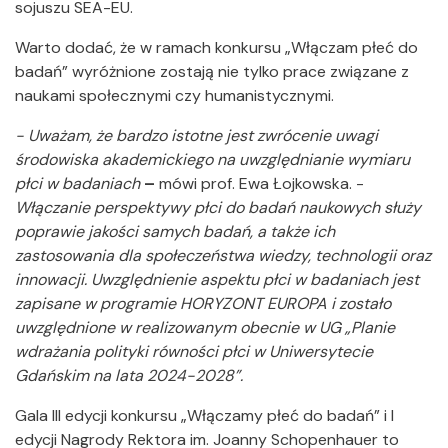
sojuszu SEA-EU.
Warto dodać, że w ramach konkursu „Włączam płeć do
badań” wyróżnione zostają nie tylko prace związane z
naukami społecznymi czy humanistycznymi.
- Uważam, że bardzo istotne jest zwrócenie uwagi
środowiska akademickiego na uwzględnianie wymiaru
płci w badaniach
–
mówi prof. Ewa Łojkowska. -
Włączanie perspektywy płci do badań naukowych służy
poprawie jakości samych badań, a także ich
zastosowania dla społeczeństwa wiedzy, technologii oraz
innowacji. Uwzględnienie aspektu płci w badaniach jest
zapisane w programie HORYZONT EUROPA i zostało
uwzględnione w realizowanym obecnie w UG „Planie
wdrażania polityki równości płci w Uniwersytecie
Gdańskim na lata 2024-2028”.
Gala III edycji konkursu „Włączamy płeć do badań” i I
edycji Nagrody Rektora im. Joanny Schopenhauer to