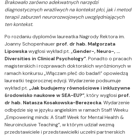
Brakowało zarówno adekwatnych narzędzi
diagnostycznych wrażliwych na kontekst płci, jak i metod
terapii zaburzeń neurorozwojowych uwzględniających
ten kontekst.
Po rozdaniu dyplomów laureatka Nagrody Rektora im.
Joanny Schopenhauer
prof. dr hab.
Małgorzata
Lipowska
wygłosi wykład pt. „
Gender-, Neuro-, …
Diversities in Clinical Psychology”
. Ponadto o pracach
magisterskich i rozprawach doktorskich wyróżnionych w
ramach konkursu „Włączam płeć do badań” opowiedzą
laureatki tegorocznej edycji. Wydarzenie podsumuje
wykład pt.
„Jak budujemy równościowe i inkluzywne
środowisko naukowe w SEA-EU?”
, który wygłosi
prof.
dr hab. Natasza Kosakowska-Berezecka
. Wydarzenie
odbędzie się w języku angielskim w ramach Staff Weeku
„Empowering minds: A Staff Week for Mental Health &
Neuroinclusive Teaching”, w którym udział wezmą
przedstawiciele i przedstawicielki uczelni partnerskich