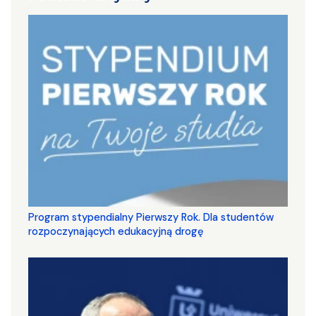
Program stypendialny Pierwszy Rok. Dla studentów
rozpoczynających edukacyjną drogę