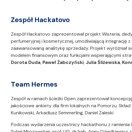
Zespół Hackatovo
Zespół Hackatovo zaprezentował projekt Wisteria, de
perfumeryjnej i kosmetycznej, umożliwiającą integracj
zaawansowaną analitykę sprzedaży. Projekt wyróżniał s
modelem finansowym oraz funkcjami wspierającymi stra
Dorota Duda
,
Paweł Żabczyński
,
Julia Śliżewska
,
Kon
Team Hermes
Zespół w ramach ścieżki Open zaprezentował koncepcję 
jakościowe ankiety dla firm lokalnych na Pomorzu. Skład 
Kunikowski, Arkadiusz Semmerling, Daniel Zaleski
Podczas wydarzenia uczestnicy hackathonu z ramienia U
Sylwii Mrozowskiej, prof. UG, dr hab. Anny Dziadkiewicz,