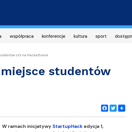
Przejdź
do
treści
a
współpraca
konferencje
kultura
sport
dostęp
studentów UG na Hackathonie
 miejsce studentów
Facebook
Twitter
Share
W ramach inicjatywy
StartupHack
edycja 1,