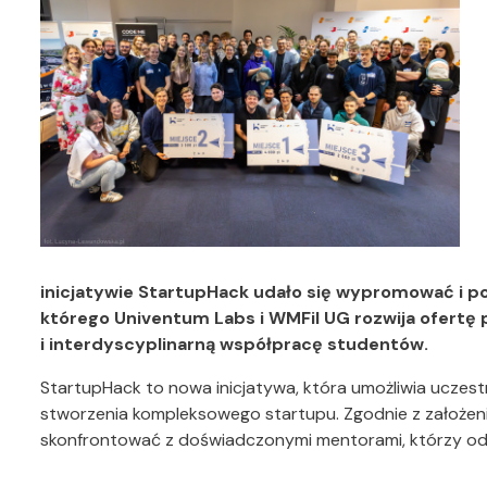
inicjatywie StartupHack udało się wypromować i 
którego Univentum Labs i WMFiI UG rozwija ofertę
i interdyscyplinarną współpracę studentów.
StartupHack to nowa inicjatywa, która umożliwia uczes
stworzenia kompleksowego startupu. Zgodnie z założen
skonfrontować z doświadczonymi mentorami, którzy od