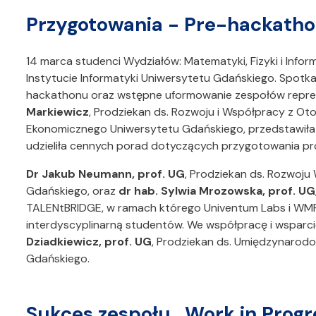
Przygotowania - Pre-hackatho
14 marca studenci Wydziałów: Matematyki, Fizyki i Infor
Instytucie Informatyki Uniwersytetu Gdańskiego. Spotk
hackathonu oraz wstępne uformowanie zespołów repre
Markiewicz
, Prodziekan ds. Rozwoju i Współpracy z 
Ekonomicznego Uniwersytetu Gdańskiego, przedstawiła
udzieliła cennych porad dotyczących przygotowania pro
Dr Jakub Neumann, prof. UG
, Prodziekan ds. Rozwoju 
Gdańskiego, oraz
dr hab. Sylwia Mrozowska, prof. UG
TALENtBRIDGE, w ramach którego Univentum Labs i WMFi
interdyscyplinarną studentów. We współpracę i wsparc
Dziadkiewicz, prof. UG
, Prodziekan ds. Umiędzynarodo
Gdańskiego.
Sukces zespołu „Work in Progress” na Hackathonie 21-22