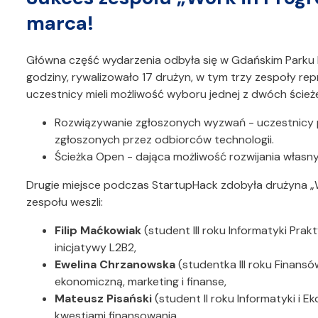
marca!
Główna część wydarzenia odbyła się w Gdańskim Parku
godziny, rywalizowało 17 drużyn, w tym trzy zespoły r
uczestnicy mieli możliwość wyboru jednej z dwóch ścieże
Rozwiązywanie zgłoszonych wyzwań - uczestnicy 
zgłoszonych przez odbiorców technologii.
Ścieżka Open - dająca możliwość rozwijania własn
Drugie miejsce podczas StartupHack zdobyła drużyna „W
zespołu weszli:
Filip Maćkowiak
(student III roku Informatyki Prakt
inicjatywy L2B2,
Ewelina Chrzanowska
(studentka III roku Finans
ekonomiczną, marketing i finanse,
Mateusz Pisański
(student II roku Informatyki i E
kwestiami finansowania,