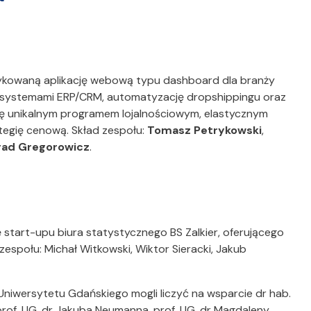
dykowaną aplikację webową typu dashboard dla branży
ę z systemami ERP/CRM, automatyzację dropshippingu oraz
ię unikalnym programem lojalnościowym, elastycznym
tegię cenową. Skład zespołu:
Tomasz Petrykowski
,
rad Gregorowicz
.
start-upu biura statystycznego BS Zalkier, oferującego
zespołu: Michał Witkowski, Wiktor Sieracki, Jakub
niwersytetu Gdańskiego mogli liczyć na wsparcie dr hab.
 prof. UG, dr Jakuba Neumanna, prof. UG, dr Magdaleny