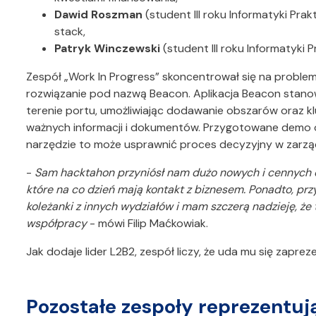
Dawid Roszman
(student III roku Informatyki Prakt
stack,
Patryk Winczewski
(student III roku Informatyki
Zespół „Work In Progress” skoncentrował się na probl
rozwiązanie pod nazwą Beacon. Aplikacja Beacon stano
terenie portu, umożliwiając dodawanie obszarów oraz k
ważnych informacji i dokumentów. Przygotowane demo or
narzędzie to może usprawnić proces decyzyjny w zarzą
-
Sam hacktahon przyniósł nam dużo nowych i cennych 
które na co dzień mają kontakt z biznesem. Ponadto, pr
koleżanki z innych wydziałów i mam szczerą nadzieję, że 
współpracy
- mówi Filip Maćkowiak.
Jak dodaje lider L2B2, zespół liczy, że uda mu się zap
Pozostałe zespoły reprezentu