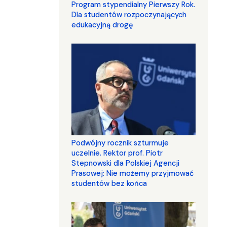
Program stypendialny Pierwszy Rok.
Dla studentów rozpoczynających
edukacyjną drogę
Podwójny rocznik szturmuje
uczelnie. Rektor prof. Piotr
Stepnowski dla Polskiej Agencji
Prasowej: Nie możemy przyjmować
studentów bez końca