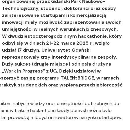
organizowanej przez Gdański Park Naukowo-
Technologiczny, studenci, doktoranci oraz osoby
zainteresowane startupami i komercjalizacją
innowacji miały możliwość zaprezentowania swoich
umiejętności w realnych warunkach biznesowych.
W dwudziestoczterogodzinnym hackathonie, który
odbył się w dniach 21-22 marca 2025 r., wzięło
udział 17 drużyn. Uniwersytet Gdański
reprezentowały trzy interdyscyplinarne zespoły.
Duży sukces (drugie miejsce) odniosła drużyna
„Work In Progress” z UG.
Dzięki udziałowi w
poszerzyć zasięg programu TALENtBRIDGE, w ramach
 praktyk studenckich oraz wspiera przedsiębiorczość
tnikom nabycie wiedzy oraz umiejętności potrzebnych do
iami, w trakcie hackathonu każdy pomysł można było
 lat prowadzą młodych innowatorów na rynku startupów.