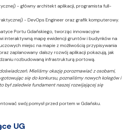
ycznej) - główny architekt aplikacji, programista full-
 Praktycznej) - DevOps Engineer oraz grafik komputerowy.
ematyce Portu Gdańskiego, tworząc innowacyjne
wi interaktywną mapę ewidencji gruntów i budynków na
luczowych miejsc na mapie z możliwością przypisywania
az zaplanowany dalszy rozwój aplikacji pokazują, jak
dzaniu rozbudowaną infrastrukturą portową.
doświadczeń. Mieliśmy okazję porozmawiać z osobami,
zygotowując się do konkursu, poznaliśmy nowych kolegów i
to był zaledwie fundament naszej rozwijającej się
rezentować swój pomysł przed portem w Gdańsku.
jące UG