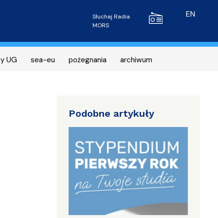
Radio MORS
EN
Słuchaj Radia
MORS
ny UG
sea-eu
pożegnania
archiwum
Podobne artykuły