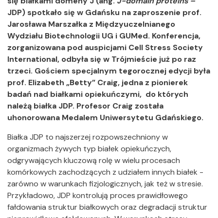
się białkami domeny J (ang.
J-domain proteins –
JDP) spotkało się w Gdańsku na zaproszenie prof.
Jarosława Marszałka z Międzyuczelnianego
Wydziału Biotechnologii UG i GUMed. Konferencja,
zorganizowana pod auspicjami Cell Stress Society
International, odbyła się w Trójmieście już po raz
trzeci. Gościem specjalnym tegorocznej edycji była
prof. Elizabeth „Betty” Craig, jedna z pionierek
badań nad białkami opiekuńczymi, do których
należą białka JDP. Profesor Craig została
uhonorowana Medalem Uniwersytetu Gdańskiego.
Białka JDP to najszerzej rozpowszechniony w
organizmach żywych typ białek opiekuńczych,
odgrywających kluczową rolę w wielu procesach
komórkowych zachodzących z udziałem innych białek -
zarówno w warunkach fizjologicznych, jak też w stresie.
Przykładowo, JDP kontrolują proces prawidłowego
fałdowania struktur białkowych oraz degradacji struktur