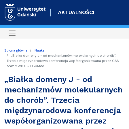
Przejdź
do
AKTUALNOŚCI
treści
Strona główna
Nauka
„Białka domeny J - od mechanizmów molekularnych do chorób”.
Trzecia międzynarodowa konferencja współorganizowana przez CSSI
oraz MWB UG i GUMed
„Białka domeny J - od
mechanizmów molekularnych
do chorób”. Trzecia
międzynarodowa konferencja
współorganizowana przez