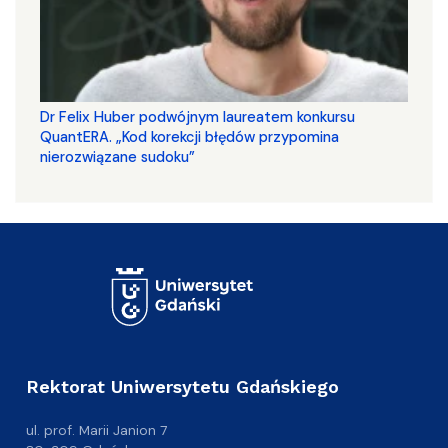
Dr Felix Huber podwójnym laureatem konkursu
QuantERA. „Kod korekcji błędów przypomina
nierozwiązane sudoku”
Rektorat Uniwersytetu Gdańskiego
ul. prof. Marii Janion 7