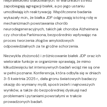
nieprawidłowo sfałdowanych. W warunkach stresu
zapobiegają agregacji białek, a po jego ustaniu
umożliwiają ich reaktywację. Współczesne badania
wykazały m.in., że białka JDP odgrywają istotną rolę w
mechanizmach powstawania chorób
neurodegeneracyjnych, takich jak choroba Alzheimera
czy choroba Parkinsona, bezpośrednio wpływając na
proces tworzenia złogów amyloidowych
odpowiedzialnych za te groźne schorzenia.
Niezwykła złożoność i zróżnicowanie białek JDP oraz ich
wielorakie funkcje w organizmie sprawiają, że mimo
kilkudziesięciu lat intensywnych badań wciąż nie są one
w pełni poznane. Konferencja, która odbyła się w dniach
3-5 kwietnia 2025 r., dała gronu światowych badaczy
okazję do wymiany myśli, spostrzeżeń i najnowszych
wyników, a także do bezpośredniej dyskusji nad
problemami i pytaniami powstałymi w trakcie
prowadzonych badań.