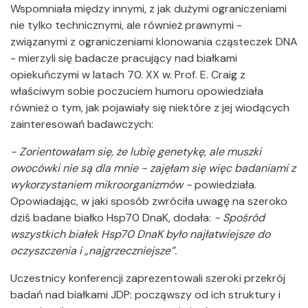
Wspomniała między innymi, z jak dużymi ograniczeniami
nie tylko technicznymi, ale również prawnymi -
związanymi z ograniczeniami klonowania cząsteczek DNA
- mierzyli się badacze pracujący nad białkami
opiekuńczymi w latach 70. XX w. Prof. E. Craig z
właściwym sobie poczuciem humoru opowiedziała
również o tym, jak pojawiały się niektóre z jej wiodących
zainteresowań badawczych:
- Zorientowałam się, że lubię genetykę, ale muszki
owocówki nie są dla mnie - zajęłam się więc badaniami z
wykorzystaniem mikroorganizmów -
powiedziała.
Opowiadając, w jaki sposób zwróciła uwagę na szeroko
dziś badane białko Hsp70 DnaK, dodała:
- Spośród
wszystkich białek Hsp70 DnaK było najłatwiejsze do
oczyszczenia i „najgrzeczniejsze”.
Uczestnicy konferencji zaprezentowali szeroki przekrój
badań nad białkami JDP: począwszy od ich struktury i