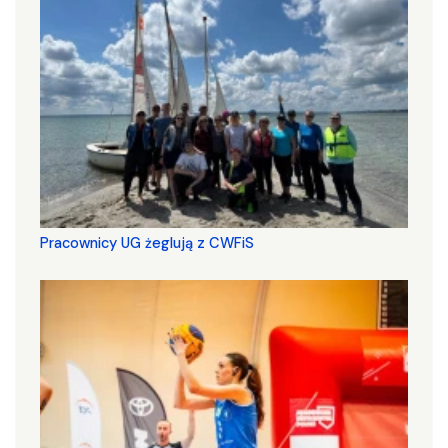
Pracownicy UG żeglują z CWFiS