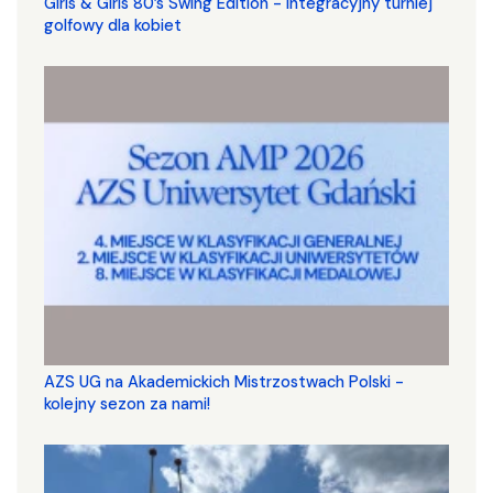
Girls & Girls 80’s Swing Edition - integracyjny turniej
golfowy dla kobiet
AZS UG na Akademickich Mistrzostwach Polski -
kolejny sezon za nami!