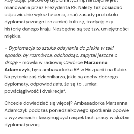
Aby objąć placówkę dyplomatyczną, niezbędne jest
mianowanie przez Prezydenta RP. Należy też posiadać
odpowiednie wykształcenie, znać zasady protokołu
dyplomatycznego i rozumieć kulturę, tradycję czy
historię danego kraju. Niezbędne są też tzw. umiejętności
miękkie.
- Dyplomacja to sztuka odsyłania do piekła w taki
sposób, by rozmówca, odchodząc, zapytał jeszcze o
drogę -
mówiła w radiowej Czwórce
Marzenna
Adamczyk
, była ambasadorka RP w Hiszpanii i na Kubie.
Na pytanie zaś dziennikarza, jakie są cechy dobrego
dyplomaty, odpowiedziała, że są to „umiar,
powściągliwość i dyskrecja”.
Chcecie dowiedzieć się więcej? Ambasadorka Marzenna
Adamczyk podczas poniedziałkowego spotkania opowie
o wyzwaniach i fascynujących aspektach pracy w służbie
dyplomatycznej.