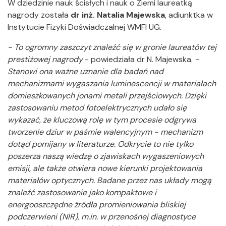
W dziedzinie nauk ścisłych i nauk o Ziemi laureatką
nagrody została
dr inż. Natalia Majewska
, adiunktka w
Instytucie Fizyki Doświadczalnej WMFI UG.
- To ogromny zaszczyt znaleźć się w gronie laureatów tej
prestiżowej nagrody
- powiedziała dr N. Majewska.
-
Stanowi ona ważne uznanie dla badań nad
mechanizmami wygaszania luminescencji w materiałach
domieszkowanych jonami metali przejściowych. Dzięki
zastosowaniu metod fotoelektrycznych udało się
wykazać, że kluczową rolę w tym procesie odgrywa
tworzenie dziur w paśmie walencyjnym - mechanizm
dotąd pomijany w literaturze. Odkrycie to nie tylko
poszerza naszą wiedzę o zjawiskach wygaszeniowych
emisji, ale także otwiera nowe kierunki projektowania
materiałów optycznych. Badane przez nas układy mogą
znaleźć zastosowanie jako kompaktowe i
energooszczędne źródła promieniowania bliskiej
podczerwieni (NIR), m.in. w przenośnej diagnostyce