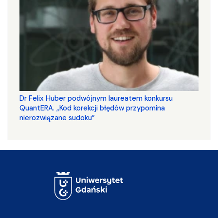
Dr Felix Huber podwójnym laureatem konkursu
QuantERA. „Kod korekcji błędów przypomina
nierozwiązane sudoku”