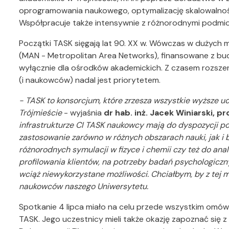
oprogramowania naukowego, optymalizację skalowalnośc
Współpracuje także intensywnie z różnorodnymi podmi
Początki TASK sięgają lat 90. XX w. Wówczas w dużych m
(MAN - Metropolitan Area Networks), finansowane z bu
wyłącznie dla ośrodków akademickich. Z czasem rozszerz
(i naukowców) nadal jest priorytetem.
- TASK to konsorcjum, które zrzesza wszystkie wyższe u
Trójmieście
- wyjaśnia
dr hab. inż. Jacek Winiarski, pr
infrastrukturze CI TASK naukowcy mają do dyspozycji p
zastosowanie zarówno w różnych obszarach nauki, jak i 
różnorodnych symulacji w fizyce i chemii czy też do a
profilowania klientów, na potrzeby badań psychologiczny
wciąż niewykorzystane możliwości. Chciałbym, by z tej 
naukowców naszego Uniwersytetu.
Spotkanie 4 lipca miało na celu przede wszystkim omów
TASK. Jego uczestnicy mieli także okazję zapoznać się z