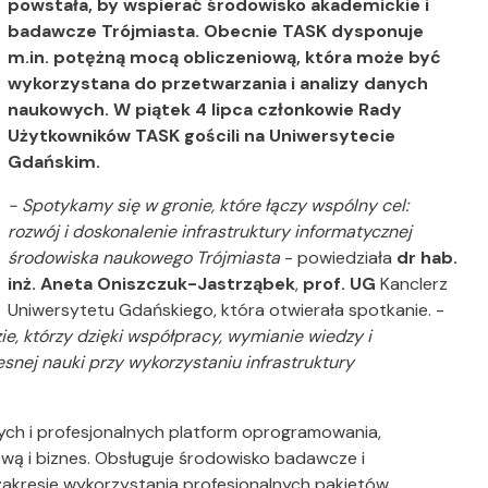
powstała, by wspierać środowisko akademickie i
badawcze Trójmiasta. Obecnie TASK dysponuje
m.in. potężną mocą obliczeniową, która może być
wykorzystana do przetwarzania i analizy danych
naukowych. W piątek 4 lipca członkowie Rady
Użytkowników TASK gościli na Uniwersytecie
Gdańskim.
- Spotykamy się w gronie, które łączy wspólny cel:
rozwój i doskonalenie infrastruktury informatycznej
środowiska naukowego Trójmiasta
- powiedziała
dr hab.
inż. Aneta Oniszczuk-Jastrząbek
,
prof. UG
Kanclerz
Uniwersytetu Gdańskiego, która otwierała spotkanie. -
ie, którzy dzięki współpracy, wymianie wiedzy i
ej nauki przy wykorzystaniu infrastruktury
ych i profesjonalnych platform oprogramowania,
ą i biznes. Obsługuje środowisko badawcze i
zakresie wykorzystania profesjonalnych pakietów