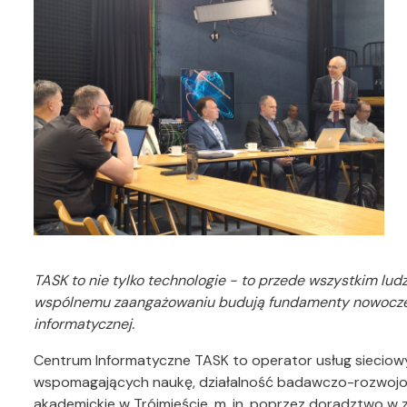
TASK to nie tylko technologie - to przede wszystkim ludz
wspólnemu zaangażowaniu budują fundamenty nowoczesn
informatycznej.
Centrum Informatyczne TASK to operator usług sieciow
wspomagających naukę, działalność badawczo-rozwojow
akademickie w Trójmieście, m. in. poprzez doradztwo w 