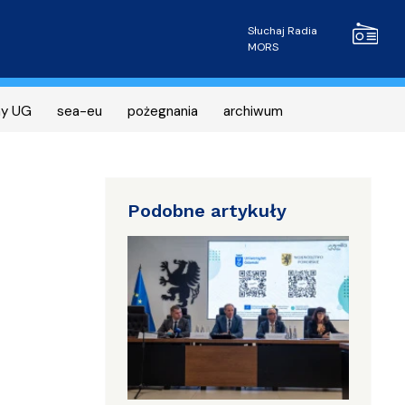
Radio MOR
Słuchaj Radia
MORS
ny UG
sea-eu
pożegnania
archiwum
Podobne artykuły