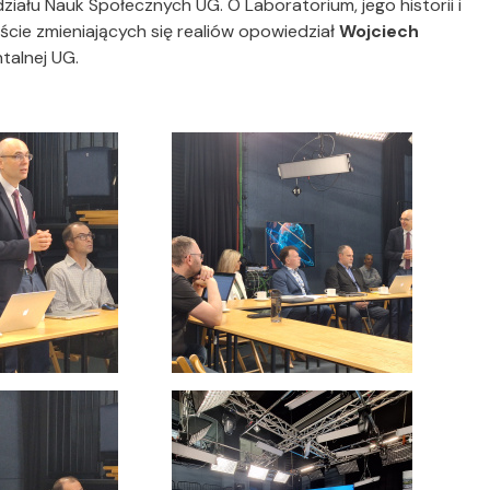
ału Nauk Społecznych UG. O Laboratorium, jego historii i
ie zmieniających się realiów opowiedział
Wojciech
talnej UG.