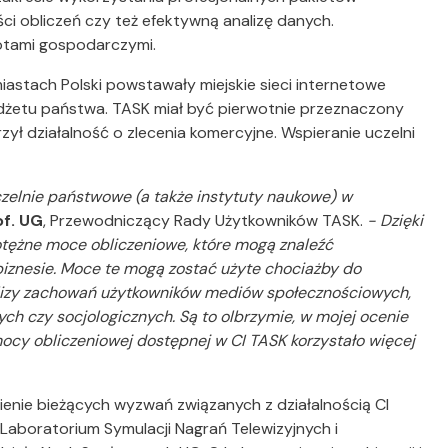
i obliczeń czy też efektywną analizę danych.
otami gospodarczymi.
iastach Polski powstawały miejskie sieci internetowe
dżetu państwa. TASK miał być pierwotnie przeznaczony
ył działalność o zlecenia komercyjne. Wspieranie uczelni
czelnie państwowe (a także instytuty naukowe) w
of. UG
, Przewodniczący Rady Użytkowników TASK.
- Dzięki
otężne moce obliczeniowe, które mogą znaleźć
biznesie. Moce te mogą zostać użyte chociażby do
nalizy zachowań użytkowników mediów społecznościowych,
ch czy socjologicznych. Są to olbrzymie, w mojej ocenie
mocy obliczeniowej dostępnej w CI TASK korzystało więcej
ienie bieżących wyzwań związanych z działalnością CI
 Laboratorium Symulacji Nagrań Telewizyjnych i