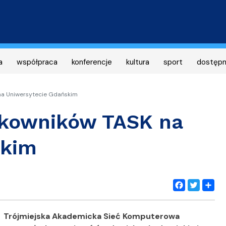
Przejdź
do
treści
a
współpraca
konferencje
kultura
sport
dostęp
na Uniwersytecie Gdańskim
tkowników TASK na
skim
Facebook
Twitter
Share
Trójmiejska Akademicka Sieć Komputerowa