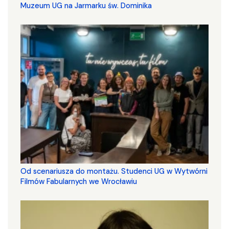
Muzeum UG na Jarmarku św. Dominika
Od scenariusza do montażu. Studenci UG w Wytwórni
Filmów Fabularnych we Wrocławiu