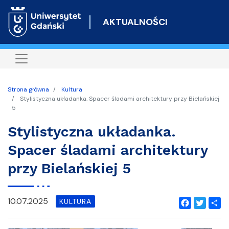
Przejdź
do
AKTUALNOŚCI
treści
Strona główna
Kultura
Stylistyczna układanka. Spacer śladami architektury przy Bielańskiej
5
Stylistyczna układanka.
Spacer śladami architektury
przy Bielańskiej 5
10.07.2025
KULTURA
Facebook
Twitter
Shar