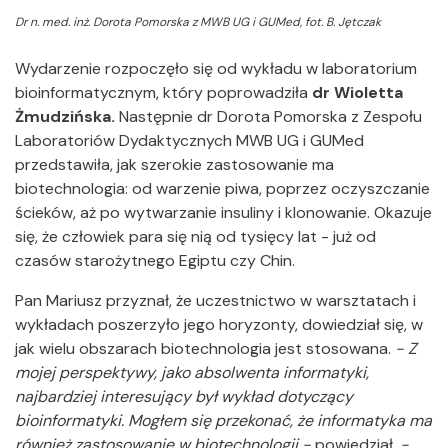
Dr n. med. inż. Dorota Pomorska z MWB UG i GUMed, fot. B. Jętczak
Wydarzenie rozpoczęło się od wykładu w laboratorium
bioinformatycznym, który poprowadziła
dr Wioletta
Żmudzińska.
Następnie dr Dorota Pomorska z Zespołu
Laboratoriów Dydaktycznych MWB UG i GUMed
przedstawiła, jak szerokie zastosowanie ma
biotechnologia: od warzenie piwa, poprzez oczyszczanie
ścieków, aż po wytwarzanie insuliny i klonowanie. Okazuje
się, że człowiek para się nią od tysięcy lat - już od
czasów starożytnego Egiptu czy Chin.
Pan Mariusz przyznał, że uczestnictwo w warsztatach i
wykładach poszerzyło jego horyzonty, dowiedział się, w
jak wielu obszarach biotechnologia jest stosowana.
- Z
mojej perspektywy, jako absolwenta informatyki,
najbardziej interesujący był wykład dotyczący
bioinformatyki. Mogłem się przekonać, że informatyka ma
również zastosowanie w biotechnologii -
powiedział
. -