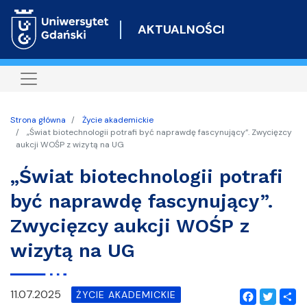
Przejdź
do
AKTUALNOŚCI
treści
Strona główna
Życie akademickie
„Świat biotechnologii potrafi być naprawdę fascynujący”. Zwycięzcy
aukcji WOŚP z wizytą na UG
„Świat biotechnologii potrafi
być naprawdę fascynujący”.
Zwycięzcy aukcji WOŚP z
wizytą na UG
11.07.2025
ŻYCIE AKADEMICKIE