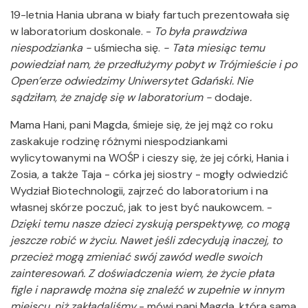
19-letnia Hania ubrana w biały fartuch prezentowała się
w laboratorium doskonale. -
To była prawdziwa
niespodzianka -
uśmiecha się.
- Tata miesiąc temu
powiedział nam, że przedłużymy pobyt w Trójmieście i po
Open’erze odwiedzimy Uniwersytet Gdański. Nie
sądziłam, że znajdę się w laboratorium -
dodaje
.
Mama Hani, pani Magda, śmieje się, że jej mąż co roku
zaskakuje rodzinę różnymi niespodziankami
wylicytowanymi na WOŚP i cieszy się, że jej córki, Hania i
Zosia, a także Taja - córka jej siostry - mogły odwiedzić
Wydział Biotechnologii, zajrzeć do laboratorium i na
własnej skórze poczuć, jak to jest być naukowcem. -
Dzięki temu nasze dzieci zyskują perspektywę, co mogą
jeszcze robić w życiu. Nawet jeśli zdecydują inaczej, to
przecież mogą zmieniać swój zawód wedle swoich
zainteresowań. Z doświadczenia wiem, że życie płata
figle i naprawdę można się znaleźć w zupełnie w innym
miejscu, niż zakładaliśmy
-
mówi pani Magda, która sama