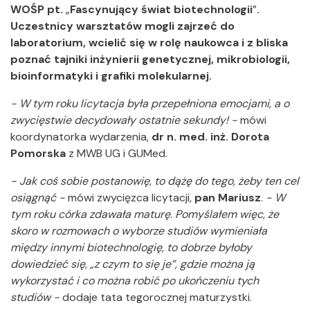
WOŚP pt.
„
Fascynujący świat biotechnologii
”
.
Uczestnicy warsztatów mogli zajrzeć do
laboratorium, wcielić się w rolę naukowca i z bliska
poznać tajniki inżynierii genetycznej, mikrobiologii,
bioinformatyki i grafiki molekularnej.
- W tym roku licytacja była przepełniona emocjami, a o
zwycięstwie decydowały ostatnie sekundy! -
mówi
koordynatorka wydarzenia,
dr n. med. inż. Dorota
Pomorska
z MWB UG i GUMed.
- Jak coś sobie postanowię, to dążę do tego, żeby ten cel
osiągnąć -
mówi zwycięzca licytacji,
pan Mariusz
.
- W
tym roku córka zdawała maturę. Pomyślałem więc, że
skoro w rozmowach o wyborze studiów wymieniała
między innymi biotechnologię, to dobrze byłoby
dowiedzieć się, „z czym to się je”, gdzie można ją
wykorzystać i co można robić po ukończeniu tych
studiów -
dodaje tata tegorocznej maturzystki.