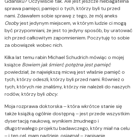
Gdańsku? Oczywiście tak. Ale jest jeszcze niebagatelna
sprawa pamięci, pamięci o tych, którzy byli tu przed
nami. Zdawałem sobie sprawę z tego, że mój aneks
Osoby
jest jedynym miejscem, w którym ludzie ci mogą
być przypomniani, że jest to jedyny sposób, by uratować
ich przed całkowitym zapomnieniem. Poczytuję to sobie
za obowiązek wobec nich.
Kilka lat temu rabin Michael Schudrich mówiąc o mojej
książce
Bowiem jak śmierć potężna jest pamięć
powiedział, że największą micwą jest właśnie pamięć o
tych, którzy odeszli, którzy byli przed nami. Również o
tych, których nie znaliśmy, którzy nie należeli do naszych
rodów, którzy byli
obcy
.
Moja rozprawa doktorska ‒ która wkrótce stanie się
także książką ogólnie dostępną ‒ jest przede wszystkim
dysertacją naukową, wynikiem żmudnego i
długotrwałego projektu badawczego, który miał na celu
‒ i ten cel, mam nadzieję, osiągnął ‒ zapisanie