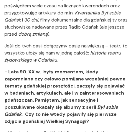
poświęciłem wiele czasu na licznych kwerendach oraz
przygotowując artykuły do m.in.
Kwartalnika Był sobie
Gdańsk
i
30 dni
, filmy dokumentalne dla gdańskiej tv oraz
słuchowiska nadawane przez Radio Gdańsk (ale jeszcze
przed
dobrą zmianą
).
Jeśli do tych pasji dołączymy pasję największą ‒ teatr, to
wszystko ułoży się nam w jedną całość:
historia teatru
żydowskiego w Gdańsku
.
- Lata 90. XX w. były momentem, kiedy
zapomniane czy celowo pomijane wcześniej pewne
tematy gdańskiej przeszłości, zaczęły się pojawiać
w badaniach, artykułach, ale i w zainteresowaniach
gdańszczan. Pamiętam, jak sensacyjne i
poszukiwane okazały się albumy z serii
Był sobie
Gdańsk
. Czy to nie wtedy pojawiły się pierwsze
zdjęcia gdańskiej Wielkiej Synagogi?