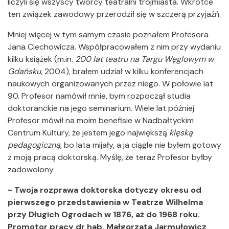
liczyli się wszyscy twórcy teatralni trójmiasta. Wkrótce
ten związek zawodowy przerodził się w szczerą przyjaźń.
Mniej więcej w tym samym czasie poznałem Profesora
Jana Ciechowicza. Współpracowałem z nim przy wydaniu
kilku książek (m.in.
200 lat teatru na Targu Węglowym w
Gdańsku
, 2004), brałem udział w kilku konferencjach
naukowych organizowanych przez niego. W połowie lat
90. Profesor namówił mnie, bym rozpoczął studia
doktoranckie na jego seminarium. Wiele lat później
Profesor mówił na moim benefisie w Nadbałtyckim
Centrum Kultury, że jestem jego największą
klęską
pedagogiczną
, bo lata mijały, a ja ciągle nie byłem gotowy
z moją pracą doktorską. Myślę, że teraz Profesor byłby
zadowolony.
- Twoja rozprawa doktorska dotyczy okresu od
pierwszego przedstawienia w Teatrze Wilhelma
przy Długich Ogrodach w 1876, aż do 1968 roku.
Promotor pracy dr hab. Małgorzata Jarmułowicz