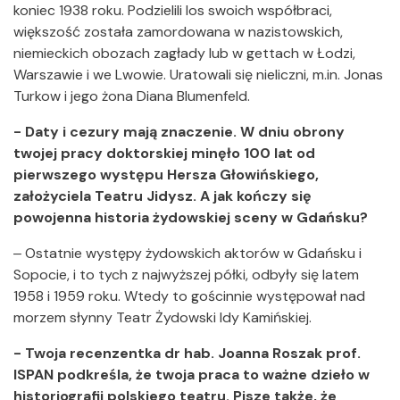
koniec 1938 roku. Podzielili los swoich współbraci,
większość została zamordowana w nazistowskich,
niemieckich obozach zagłady lub w gettach w Łodzi,
Warszawie i we Lwowie. Uratowali się nieliczni, m.in. Jonas
Turkow i jego żona Diana Blumenfeld.
- Daty i cezury mają znaczenie. W dniu obrony
twojej pracy doktorskiej minęło 100 lat od
pierwszego występu Hersza Głowińskiego,
założyciela Teatru Jidysz. A jak kończy się
powojenna historia żydowskiej sceny w Gdańsku?
‒ Ostatnie występy żydowskich aktorów w Gdańsku i
Sopocie, i to tych z najwyższej półki, odbyły się latem
1958 i 1959 roku. Wtedy to gościnnie występował nad
morzem słynny Teatr Żydowski Idy Kamińskiej.
- Twoja recenzentka dr hab. Joanna Roszak prof.
ISPAN podkreśla, że twoja praca to ważne dzieło w
historiografii polskiego teatru. Pisze także, że