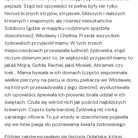
pejzaże. Stąd też opowieści te pełne były nie tylko
historii licznych stryjów, stryjenek, bliższych i dalszych
krewnych i znajomych, ale również mieszkańców
Sobiboru (gdzie w majątku rodzinnym spędziła
dzieciństwo), Włodawy i Chełma. Przede wszystkim
żydowskich przyjaciół mamy. W tych trzech
miejscowościach przeważała ludność żydowska, stąd
niczym dziwnym jest to, że większość przyjaciół mamy to
jakaś Mojra, Gołda, Rachel, jakiś Mosiek, Abramek czy
Icek… Mama bywała w ich domach (często wspominała
wielkie pierzyny na piecu w domu piekarza we Włodawie,
na których przesiadywała z jego dziećmi), wysłuchiwała
ich opowieści, śpiewała ich piosenki, brała udział w ich
świętach. Czuła się wśród nich jak pośród najbliższych
krewnych. Często była bardziej Żydówką niż córką
carskiego oficera. To już wtedy w dzieciństwie pojawiła
się we mnie pasja do poznawania świata żydowskiego.
Później zainteresowałem się historią Gdańska, której