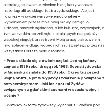
niepokojącej swoim istnieniem białej karty w naszej
historiografii polskiego teatru żydowskiego. Ale jest
również ‒ w swojej warstwie emocjonalnej ‒
wypełnieniem przeze mnie owej micwy pamięci o
ludziach, naszych sąsiadach, o ich kulturze, zwyczajach, o
tym wszystkim, co zniknęło z okalających nas pejzaży i
wspólnej niegdyś przestrzeni. Moją pracę traktowałem,
jako spłacenie długu wobec nich zaciągniętego przez nas
wszystkich i przeze mnie osobiście.
- Praca składa się z dwóch części. Jedną kończy
zagłada 1939 roku, drugą rok 1968. Scena żydowska
w Gdańsku działała do 1938 roku. Okres tuż przed
wojną obfituje już w wyjazdy i zdarzenia powiązane z
antysemityzmem. Jaki los spotkał Żydów,
związanych z gdańskimi scenami w czasie wojny i
później?
‒ Wszyscy aktorzy żydowscy wyjechali z Gdańska pod