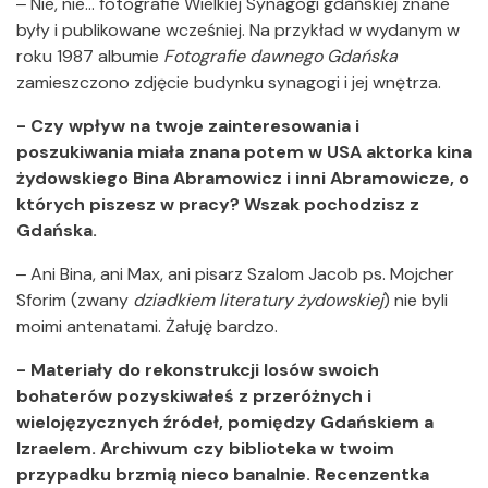
‒ Nie, nie… fotografie Wielkiej Synagogi gdańskiej znane
były i publikowane wcześniej. Na przykład w wydanym w
roku 1987 albumie
Fotografie dawnego Gdańska
zamieszczono zdjęcie budynku synagogi i jej wnętrza.
- Czy wpływ na twoje zainteresowania i
poszukiwania miała znana potem w USA aktorka kina
żydowskiego Bina Abramowicz i inni Abramowicze, o
których piszesz w pracy? Wszak pochodzisz z
Gdańska.
‒ Ani Bina, ani Max, ani pisarz Szalom Jacob ps. Mojcher
Sforim (zwany
dziadkiem literatury żydowskiej
) nie byli
moimi antenatami. Żałuję bardzo.
- Materiały do rekonstrukcji losów swoich
bohaterów pozyskiwałeś z przeróżnych i
wielojęzycznych źródeł, pomiędzy Gdańskiem a
Izraelem. Archiwum czy biblioteka w twoim
przypadku brzmią nieco banalnie. Recenzentka