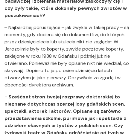
badawczej i zbierania materiałów zaskoczyły cię i
czy były takie, które dokonały pewnych zwrotów w
poszukiwaniach?
‒ Najbardziej poruszające ‒ jak zwykle w takiej pracy ‒ są
momenty, gdy dociera się do dokumentów, do których
przez dziesięciolecia lub stulecia nikt nie zaglądał. W
Jerozolimie były to koperty, zwykłe pocztowe koperty,
zaklejone w roku 1938 w Gdańsku i później już nie
otwierano. Ponieważ nie były opisane nikt nie wiedział, co
skrywają. Dopiero to ja po osiemdziesięciu latach
otworzyłem je jako pierwszy. Oczywiście za zgodą i w
obecności dyrektora archiwum.
- Sześćset stron twojej rozprawy doktorskiej to
nieznane dotychczas szerzej losy gdańskich scen,
spektakli, aktorek i aktorów. Opisane są zarówno
przedstawienia szkolne, purimowe jak i spektakle z
udziałem sławnych artystów z polskich scen. Czy
żydowski teatr w Gdańsku odróżniał się od tych w