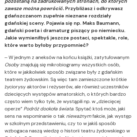
pozostaną na zadrukowanych stronach, do których
zawsze można powrócić.
Przybliżasz i odkrywasz
gdańszczanom zupełnie nieznane rozdziały
gdańskiej sceny. Pojawia się np. Maks Baumann,
gdański poeta i dramaturg piszący po niemiecku.
Jakie wymieniłbyś jeszcze postaci, spektakle, role,
które warto byłoby przypomnieć?
‒ W jednym z aneksów na końcu książki, zatytułowanym
Osoby
znajdują się mikrobiogramy wszystkich osób,
które w jakikolwiek sposób związane były z gdańskim
teatrem żydowskim. Są więc tam zamieszczone krótkie
życiorysy aktorów i reżyserów, ale również uczestników
dziecięcych występów amatorskich, o których bardzo
często wiem tylko tyle, że wystąpili np. w „dziecięcej
operze”
Podróż dookoła świata
. Spytać ktoś może, jaki
sens na wspominanie o tak
nieważnym
fakcie, jak występ
w szkolnym przedstawieniu, czy to w jakiś sposób
wzbogaca naszą wiedzę o historii teatru żydowskiego w