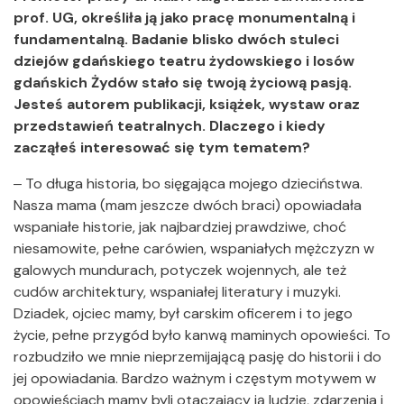
prof. UG, określiła ją jako pracę monumentalną i
fundamentalną. Badanie blisko dwóch stuleci
dziejów gdańskiego teatru żydowskiego i losów
gdańskich Żydów stało się twoją życiową pasją.
Jesteś autorem publikacji, książek, wystaw oraz
przedstawień teatralnych. Dlaczego i kiedy
zacząłeś interesować się tym tematem?
‒ To długa historia, bo sięgająca mojego dzieciństwa.
Nasza mama (mam jeszcze dwóch braci) opowiadała
wspaniałe historie, jak najbardziej prawdziwe, choć
niesamowite, pełne carówien, wspaniałych mężczyzn w
galowych mundurach, potyczek wojennych, ale też
cudów architektury, wspaniałej literatury i muzyki.
Dziadek, ojciec mamy, był carskim oficerem i to jego
życie, pełne przygód było kanwą maminych opowieści. To
rozbudziło we mnie nieprzemijającą pasję do historii i do
jej opowiadania. Bardzo ważnym i częstym motywem w
opowieściach mamy byli otaczający ją ludzie, zdarzenia i