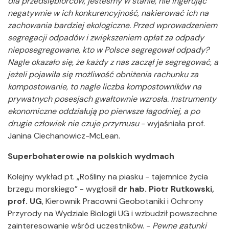
dla przedsiębiorców, jesteśmy w stanie, nie ingerując
negatywnie w ich konkurencyjność, nakierować ich na
zachowania bardziej ekologiczne. Przed wprowadzeniem
segregacji odpadów i zwiększeniem opłat za odpady
nieposegregowane, kto w Polsce segregował odpady?
Nagle okazało się, że każdy z nas zaczął je segregować, a
jeżeli pojawiła się możliwość obniżenia rachunku za
kompostowanie, to nagle liczba kompostowników na
prywatnych posesjach gwałtownie wzrosła. Instrumenty
ekonomiczne oddziałują po pierwsze łagodniej, a po
drugie człowiek nie czuje przymusu
- wyjaśniała prof.
Janina Ciechanowicz-McLean.
Superbohaterowie na polskich wydmach
Kolejny wykład pt. „Rośliny na piasku - tajemnice życia
brzegu morskiego” - wygłosił
dr hab. Piotr Rutkowski,
prof. UG
, Kierownik Pracowni Geobotaniki i Ochrony
Przyrody na Wydziale Biologii UG i wzbudził powszechne
zainteresowanie wśród uczestników. -
Pewne gatunki