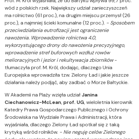
Prof. M. Król wyjaśniała, że do Bałtyku wpływa 99,7 proc.
wód z polskich rzek. Największy udział zanieczyszczeń
ma rolnictwo (61 proc.), na drugim miejscu przemysł (26
proc.), a najmniej ścieki komunalne (12 proc.).
- Sposobem
przeciwdziałania eutrofizacji jest ograniczenie
nawożenia. Wprowadzenie rolnictwa 4.0,
wykorzystującego drony do nawożenia precyzyjnego,
wprowadzenie stref buforowych wzdłuż rowów
melioracyjnych i jezior i rekultywacja zbiorników
-
tłumaczyła prof. M. Król, dodając, dlaczego Unia
Europejska wprowadziła tzw. Zielony Ład i jakie jeszcze
działania należy podjąć, aby zadbać o Morze Bałtyckie.
W Akademii na Plaży wzięła udział
Janina
Ciechanowicz-McLean
,
prof. UG
, wieloletnia kierownik
Katedry Prawa Gospodarczego Publicznego i Ochrony
Środowiska na Wydziale Prawa i Administracji, która
wyjaśniała, dlaczego Zielony Ład spotkał się z taką
krytyką wśród rolników.
- Nie neguję celów Zielonego