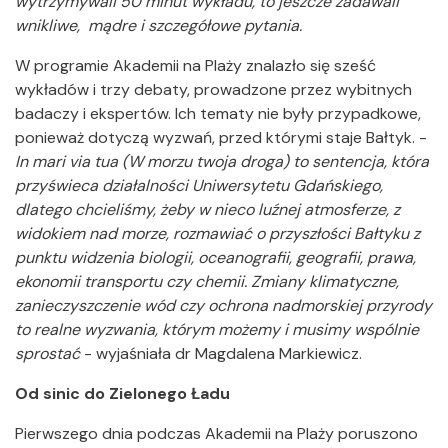
wytrzymywali 50 minut wykładu, to jeszcze zadawali
wnikliwe, mądre i szczegółowe pytania.
W programie Akademii na Plaży znalazło się sześć
wykładów i trzy debaty, prowadzone przez wybitnych
badaczy i ekspertów. Ich tematy nie były przypadkowe,
ponieważ dotyczą wyzwań, przed którymi staje Bałtyk. -
In mari via tua (W morzu twoja droga) to sentencja, która
przyświeca działalności Uniwersytetu Gdańskiego,
dlatego chcieliśmy, żeby w nieco luźnej atmosferze, z
widokiem nad morze, rozmawiać o przyszłości Bałtyku z
punktu widzenia biologii, oceanografii, geografii, prawa,
ekonomii transportu czy chemii. Zmiany klimatyczne,
zanieczyszczenie wód czy ochrona nadmorskiej przyrody
to realne wyzwania, którym możemy i musimy wspólnie
sprostać
- wyjaśniała dr Magdalena Markiewicz.
Od sinic do Zielonego Ładu
Pierwszego dnia podczas Akademii na Plaży poruszono