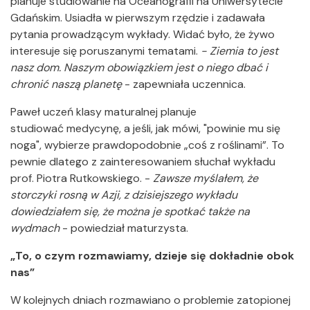
planuje studiowanie na Oceanografii na Uniwersytecie
Gdańskim. Usiadła w pierwszym rzędzie i zadawała
pytania prowadzącym wykłady. Widać było, że żywo
interesuje się poruszanymi tematami.
- Ziemia to jest
nasz dom. Naszym obowiązkiem jest o niego dbać i
chronić naszą planetę
- zapewniała uczennica.
Paweł uczeń klasy maturalnej planuje
studiować medycynę, a jeśli, jak mówi, "powinie mu się
noga", wybierze prawdopodobnie „coś z roślinami”. To
pewnie dlatego z zainteresowaniem słuchał wykładu
prof. Piotra Rutkowskiego. -
Zawsze myślałem, że
storczyki rosną w Azji, z dzisiejszego wykładu
dowiedziałem się, że można je spotkać także na
wydmach
- powiedział maturzysta.
„To, o czym rozmawiamy, dzieje się dokładnie obok
nas”
W kolejnych dniach rozmawiano o problemie zatopionej