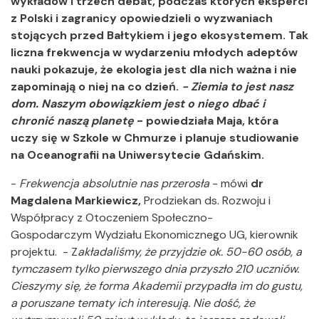
wykładów i trzech debat, podczas których eksperci
z Polski i zagranicy opowiedzieli o wyzwaniach
stojących przed Bałtykiem i jego ekosystemem. Tak
liczna frekwencja w wydarzeniu młodych adeptów
nauki pokazuje, że ekologia jest dla nich ważna i nie
zapominają o niej na co dzień.
- Ziemia to jest nasz
dom. Naszym obowiązkiem jest o niego dbać i
chronić naszą planetę
- powiedziała Maja, która
uczy się w Szkole w Chmurze i planuje studiowanie
na Oceanografii na Uniwersytecie Gdańskim.
-
Frekwencja absolutnie nas przerosła
- mówi
dr
Magdalena Markiewicz,
Prodziekan ds. Rozwoju i
Współpracy z Otoczeniem
Społeczno-
Gospodarczym Wydziału Ekonomicznego UG, kierownik
projektu. - Z
akładaliśmy, że przyjdzie ok. 50-60 osób, a
tymczasem tylko pierwszego dnia przyszło 210 uczniów.
Cieszymy się, że forma Akademii przypadła im do gustu,
a poruszane tematy ich interesują. Nie dość, że