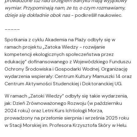
prowadzone tuż nad brzegiem Bałtyku mają wyjątkowy
wymiar. Przypominają nam, że to, o czym rozmawiamy,
dzieje się dokładnie obok nas
- podkreślił naukowiec.
_____
Spotkania z cyklu Akademia na Plaży odbyły się w
ramach projektu „Zatoka Wiedzy - rozwijanie
kompetencji ekologicznych społeczeństwa przez
edukację” dofinansowanego z Wojewódzkiego Funduszu
Ochrony Środowiska i Gospodarki Wodnej. Organizację
wydarzenia wspierały: Centrum Kultury Mamuszki 14 oraz
Centrum Aktywności Studenckiej i Doktoranckiej UG.
W ramach „Zatoki Wiedzy” odbyły się takie wydarzenia,
jak: Dzień Zrównoważonego Rozwoju (w październiku
2024 roku) oraz Letni Kurs Ichtiologii Morza,
prowadzony na przełomie sierpnia i września 2025 roku
w Stacji Morskiej im. Profesora Krzysztofa Skóry w Helu.