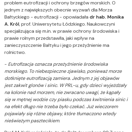
problem eutrofizacji i ochrony brzegów morskich. O
jednym z największych obecnie wyzwań dla Morza
Bałtyckiego - eutrofizacji - opowiadała
dr hab. Monika
A. Król
, prof. Uniwersytetu Łódzkiego. Naukowczyni
specjalizująca się m.in. w prawie ochrony środowiska i
prawie rolnym przedstawiła, jaki wpływ na
zanieczyszczenie Bałtyku i jego przeżyźnienie ma
rolnictwo.
-
Eutrofizacja oznacza przeżyźnienie środowiska
morskiego. To niebezpieczne zjawisko, ponieważ morze
dotknięte eutrofizacją zamiera. Jednym z jej objawów
jest zakwit glonów i sinic. W PRL-u, gdy dzieci wyjeżdżały
na kolonie nad morzem, nie zwracano uwagi, że kąpały
się w mętnej wodzie czy piasku podczas kwitnienia sinic i
na efekt długo nie trzeba było czekać. Już wieczorem
pojawiały się różne objawy, które tłumaczono wtedy
nieświeżym pasztecikiem
.