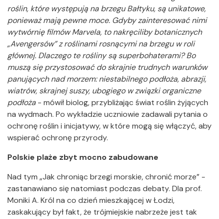
roślin, które występują na brzegu Bałtyku, są unikatowe,
ponieważ mają pewne moce. Gdyby zainteresować nimi
wytwórnię filmów Marvela, to nakręciliby botanicznych
„Avengersów” z roślinami rosnącymi na brzegu w roli
głównej. Dlaczego te rośliny są superbohaterami? Bo
muszą się przystosować do skrajnie trudnych warunków
panujących nad morzem: niestabilnego podłoża, abrazji,
wiatrów, skrajnej suszy, ubogiego w związki organiczne
podłoża
- mówił biolog, przybliżając świat roślin żyjących
na wydmach. Po wykładzie uczniowie zadawali pytania o
ochronę roślin i inicjatywy, w które mogą się włączyć, aby
wspierać ochronę przyrody.
Polskie plaże zbyt mocno zabudowane
Nad tym „Jak chroniąc brzegi morskie, chronić morze” -
zastanawiano się natomiast podczas debaty. Dla prof.
Moniki A. Król na co dzień mieszkającej w Łodzi,
zaskakujący był fakt, że trójmiejskie nabrzeże jest tak