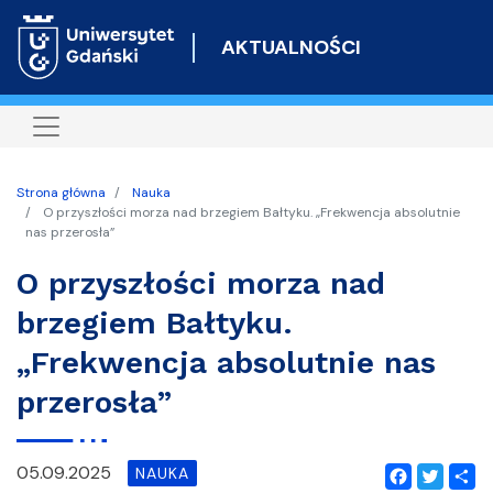
Przejdź
do
AKTUALNOŚCI
treści
Strona główna
Nauka
O przyszłości morza nad brzegiem Bałtyku. „Frekwencja absolutnie
nas przerosła”
O przyszłości morza nad
brzegiem Bałtyku.
„Frekwencja absolutnie nas
przerosła”
05.09.2025
NAUKA