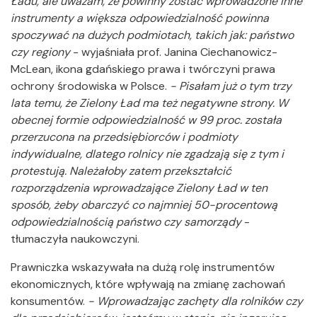
Ładu, ale uważam, że powinny zostać wprowadzone inne
instrumenty a większa odpowiedzialność powinna
spoczywać na dużych podmiotach, takich jak: państwo
czy regiony
- wyjaśniała prof. Janina Ciechanowicz-
McLean, ikona gdańskiego prawa i twórczyni prawa
ochrony środowiska w Polsce.
- Pisałam już o tym trzy
lata temu, że Zielony Ład ma też negatywne strony. W
obecnej formie odpowiedzialność w 99 proc. została
przerzucona na przedsiębiorców i podmioty
indywidualne, dlatego rolnicy nie zgadzają się z tym i
protestują. Należałoby zatem przekształcić
rozporządzenia wprowadzające Zielony Ład w ten
sposób, żeby obarczyć co najmniej 50-procentową
odpowiedzialnością państwo czy samorządy
-
tłumaczyła naukowczyni.
Prawniczka wskazywała na dużą rolę instrumentów
ekonomicznych, które wpływają na zmianę zachowań
konsumentów.
- Wprowadzając zachęty dla rolników czy