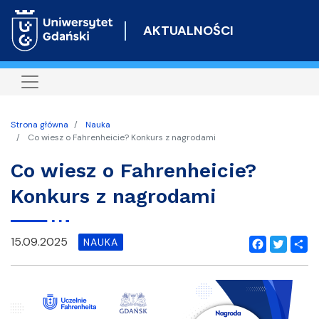
Przejdź
do
AKTUALNOŚCI
treści
Strona główna
Nauka
Co wiesz o Fahrenheicie? Konkurs z nagrodami
Co wiesz o Fahrenheicie?
Konkurs z nagrodami
15.09.2025
NAUKA
Facebook
Twitter
Shar