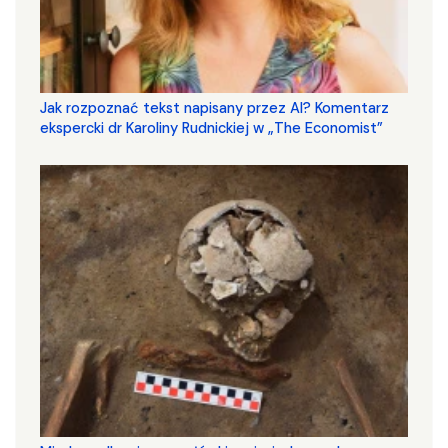
Jak rozpoznać tekst napisany przez AI? Komentarz
ekspercki dr Karoliny Rudnickiej w „The Economist”