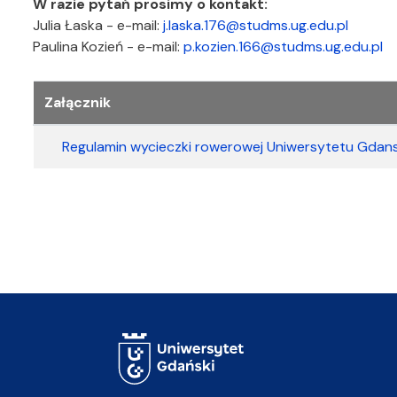
W razie pytań prosimy o kontakt:
Julia Łaska - e-mail:
j.laska.176@studms.ug.edu.pl
Paulina Kozień - e-mail:
p.kozien.166@studms.ug.edu.pl
Załączniki
Załącznik
Regulamin wycieczki rowerowej Uniwersytetu Gdans