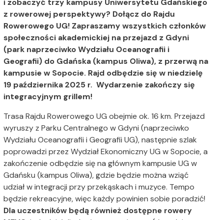
i zobaczyć trzy kampusy Uniwersytetu Gdańskiego
z rowerowej perspektywy? Dołącz do Rajdu
Rowerowego UG! Zapraszamy wszystkich członków
społeczności akademickiej na przejazd z Gdyni
(park naprzeciwko Wydziału Oceanografii i
Geografii) do Gdańska (kampus Oliwa), z przerwą na
kampusie w Sopocie. Rajd odbędzie się w niedzielę
19 października 2025 r. Wydarzenie zakończy się
integracyjnym grillem!
Trasa Rajdu Rowerowego UG obejmie ok. 16 km. Przejazd
wyruszy z Parku Centralnego w Gdyni (naprzeciwko
Wydziału Oceanografii i Geografii UG), następnie szlak
poprowadzi przez Wydział Ekonomiczny UG w Sopocie, a
zakończenie odbędzie się na głównym kampusie UG w
Gdańsku (kampus Oliwa), gdzie będzie można wziąć
udział w integracji przy przekąskach i muzyce. Tempo
będzie rekreacyjne, więc każdy powinien sobie poradzić!
Dla uczestników będą również dostępne rowery