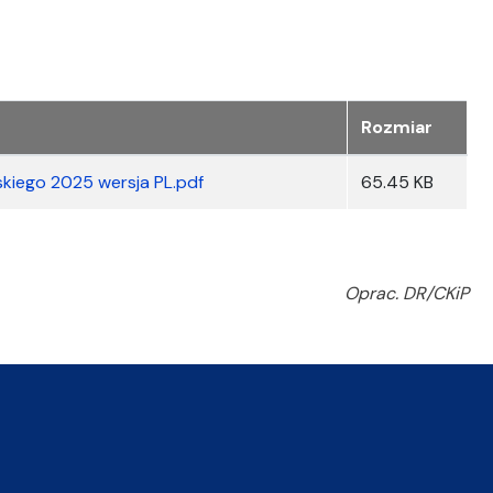
Rozmiar
kiego 2025 wersja PL.pdf
65.45 KB
Oprac. DR/CKiP