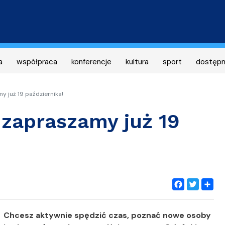
Przejdź
do
treści
a
współpraca
konferencje
kultura
sport
dostęp
 już 19 października!
zapraszamy już 19
Facebook
Twitter
Share
Chcesz aktywnie spędzić czas, poznać nowe osoby