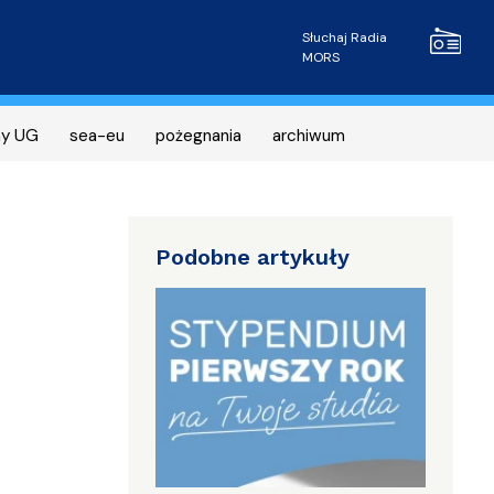
Radio MOR
Słuchaj Radia
MORS
ny UG
sea-eu
pożegnania
archiwum
Podobne artykuły