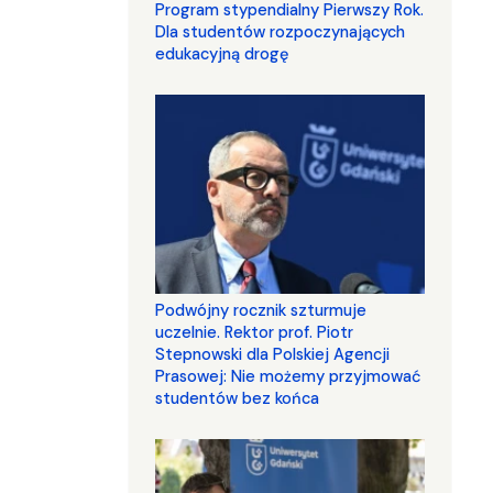
Program stypendialny Pierwszy Rok.
Dla studentów rozpoczynających
edukacyjną drogę
Podwójny rocznik szturmuje
uczelnie. Rektor prof. Piotr
Stepnowski dla Polskiej Agencji
Prasowej: Nie możemy przyjmować
studentów bez końca