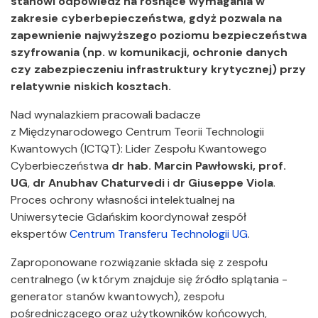
stanowi odpowiedź na rosnące wymagania w
zakresie cyberbepieczeństwa, gdyż pozwala na
zapewnienie najwyższego poziomu bezpieczeństwa
szyfrowania (np. w komunikacji, ochronie danych
czy zabezpieczeniu infrastruktury krytycznej) przy
relatywnie niskich kosztach.
Nad wynalazkiem pracowali badacze
z Międzynarodowego Centrum Teorii Technologii
Kwantowych (ICTQT): Lider Zespołu Kwantowego
Cyberbieczeństwa
dr hab.
Marcin Pawłowski, prof.
UG
,
dr Anubhav Chaturvedi
i
dr Giuseppe Viola
.
Proces ochrony własności intelektualnej na
Uniwersytecie Gdańskim koordynował zespół
ekspertów
Centrum Transferu Technologii UG
.
Zaproponowane rozwiązanie składa się z zespołu
centralnego (w którym znajduje się źródło splątania -
generator stanów kwantowych), zespołu
pośredniczącego oraz użytkowników końcowych,