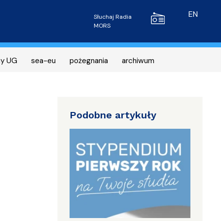
Radio MORS
EN
Słuchaj Radia
MORS
ny UG
sea-eu
pożegnania
archiwum
Podobne artykuły