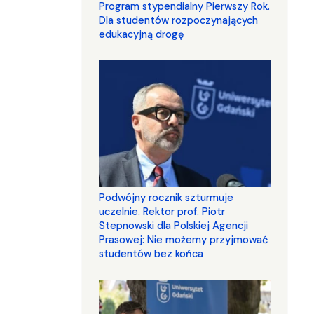
Program stypendialny Pierwszy Rok.
Dla studentów rozpoczynających
edukacyjną drogę
Podwójny rocznik szturmuje
uczelnie. Rektor prof. Piotr
Stepnowski dla Polskiej Agencji
Prasowej: Nie możemy przyjmować
studentów bez końca