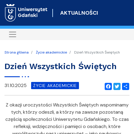
Przejdź
do
AKTUALNOŚCI
treści
Strona główna
Życie akademickie
Dzień Wszystkich Świętych
Dzień Wszystkich Świętych
31.10.2025
ŻYCIE AKADEMICKIE
Facebook
Twitter
Shar
Z okazji uroczystości Wszystkich Świętych wspominamy
tych, którzy odeszli, a którzy na zawsze pozostaną
częścią społeczności Uniwersytetu Gdańskiego. To czas
refleksji, wdzięczności i pamięci o osobach, które
współtworzyły nasz uniwersytet – jako naukowcy,