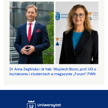
​​​​​​​Dr Anna Żeglińska i dr hab. Wojciech Bizon, prof. UG o
kształceniu i studentach w magazynie „Forum” PWN