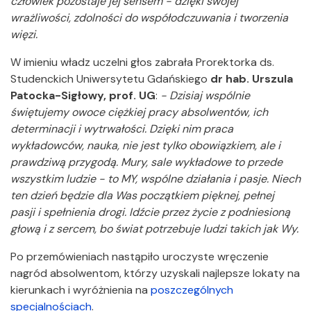
człowiek pozostaje jej sensem - dzięki swojej
wrażliwości, zdolności do współodczuwania i tworzenia
więzi.
W imieniu władz uczelni głos zabrała Prorektorka ds.
Studenckich Uniwersytetu Gdańskiego
dr hab. Urszula
Patocka-Sigłowy, prof. UG
:
- Dzisiaj wspólnie
świętujemy owoce ciężkiej pracy absolwentów, ich
determinacji i wytrwałości. Dzięki nim praca
wykładowców, nauka, nie jest tylko obowiązkiem, ale i
prawdziwą przygodą. Mury, sale wykładowe to przede
wszystkim ludzie - to MY, wspólne działania i pasje. Niech
ten dzień będzie dla Was początkiem pięknej, pełnej
pasji i spełnienia drogi. Idźcie przez życie z podniesioną
głową i z sercem, bo świat potrzebuje ludzi takich jak Wy.
Po przemówieniach nastąpiło uroczyste wręczenie
nagród absolwentom, którzy uzyskali najlepsze lokaty na
kierunkach i wyróżnienia na
poszczególnych
specjalnościach
.