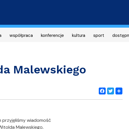
Przejdź
do
treści
a
współpraca
konferencje
kultura
sport
dostęp
lda Malewskiego
Facebook
Twitter
Share
 przyjęliśmy wiadomość
 Witolda Malewskiego,