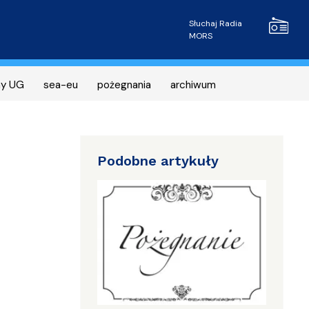
Radio MOR
Słuchaj Radia
MORS
ny UG
sea-eu
pożegnania
archiwum
Podobne artykuły