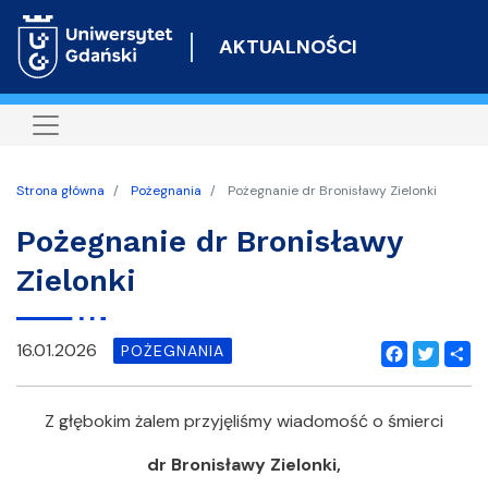
Przejdź
do
AKTUALNOŚCI
treści
Strona główna
Pożegnania
Pożegnanie dr Bronisławy Zielonki
Pożegnanie dr Bronisławy
Zielonki
16.01.2026
POŻEGNANIA
Facebook
Twitter
Shar
Z głębokim żalem przyjęliśmy wiadomość o śmierci
dr Bronisławy Zielonki,