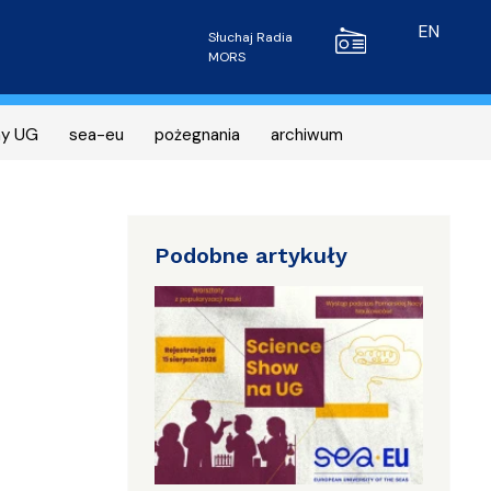
Radio MORS
EN
Słuchaj Radia
MORS
ny UG
sea-eu
pożegnania
archiwum
Podobne artykuły