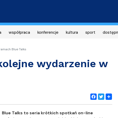
Przejdź
do
treści
a
współpraca
konferencje
kultura
sport
dostęp
ramach Blue Talks
kolejne wydarzenie w
Facebook
Twitter
Share
Blue Talks to seria krótkich spotkań on-line