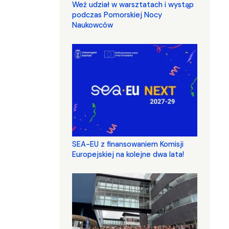
Weź udział w warsztatach i wystąp
podczas Pomorskiej Nocy
Naukowców
SEA-EU z finansowaniem Komisji
Europejskiej na kolejne dwa lata!