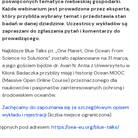
poświęconych tematyce niebieskiej gospodarki.
Każde webinarium jest prowadzone przez eksperta,
który przybliża wybrany temat i przedstawia stan
badań w danej dziedzinie. Uczestnicy wykładów są
zapraszani do zgłaszania pytań i komentarzy do
prowadzącego.
Najbliższe Blue Talks pt. „One Planet, One Ocean: From
Science to Solutions” zostało zaplanowane na 31 marca,
a jego gościem będzie dr. Avan N. Antia z Uniwersytetu w
Kilonii. Badaczka przybliży misję i historię Ocean MOOC
(Massive Open Online Course) przeznaczonego dla
naukowców i pasjonatów zainteresowanych ochroną i
środowiskiem oceanów.
Zachęcamy do zapoznania się ze szczegółowym opisem
wykładu i rejestracji
(liczba miejsce ograniczona)
dostępnych pod adresem:
https://sea-eu.org/blue-talks/