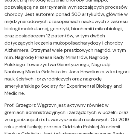
pozwalającą na zatrzymanie wyniszczających procesów
choroby. Jest autorem ponad 500 artykułów, głównie w
międzynarodowych czasopismach naukowych z zakresu
biologii molekularnej, genetyki, biochemii i mikrobiologii,
oraz posiadaczem 12 patentów, w tym dwóch
dotyczących leczenia mukopolisacharydozy i choroby
Alzheimera. Otrzymał wiele prestiżowych nagród, w tym
m.in. Nagrodę Prezesa Rady Ministrów, Nagrodę
Polskiego Towarzystwa Genetycznego, Nagrodę
Naukową Miasta Gdańska im. Jana Heweliusza w kategorii
nauk ścisłych i przyrodniczych oraz nagrodę
amerykańskiego Society for Experimental Biology and
Medicine.
Prof. Grzegorz Węgrzyn jest aktywny również w
gremiach administracyjnych i zarządczych w uczelni oraz
w organizacjach i stowarzyszeniach naukowych. Od 2019
roku pełni funkcję prezesa Oddziału Polskiej Akademii
Nauk w Gdańsku. Jest też wiceprzewodniczącym Rady