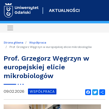
Przejdź
do
AKTUALNOŚCI
treści
Strona główna
Współpraca
Prof. Grzegorz Węgrzyn w europejskiej elicie mikrobiologów
Prof. Grzegorz Węgrzyn w
europejskiej elicie
mikrobiologów
09.02.2026
WSPÓŁPRACA
Facebook
Twitter
Shar