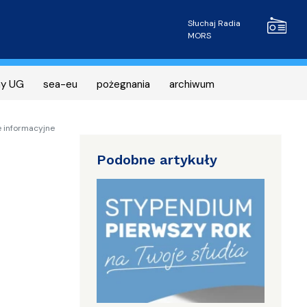
Radio MOR
Słuchaj Radia
MORS
ny UG
sea-eu
pożegnania
archiwum
e informacyjne
Podobne artykuły