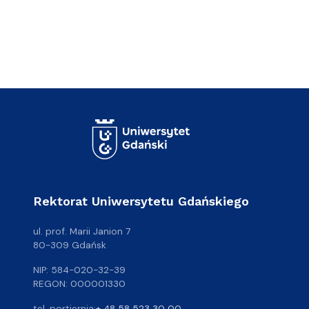
Rektorat Uniwersytetu Gdańskiego
ul. prof. Marii Janion 7
80-309 Gdańsk
NIP: 584-020-32-39
REGON: 000001330
tel. portiernia:
+ 48 58 523 30 00