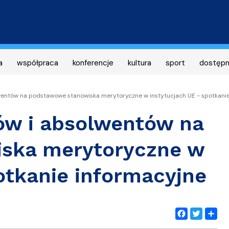
Przejdź
do
treści
a
współpraca
konferencje
kultura
sport
dostęp
wentów na podstawowe stanowiska merytoryczne w instytucjach UE - spotkani
ów i absolwentów na
ska merytoryczne w
otkanie informacyjne
Facebook
Twitter
Share