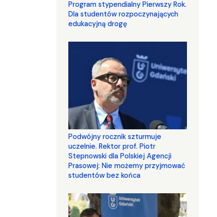
Program stypendialny Pierwszy Rok.
Dla studentów rozpoczynających
edukacyjną drogę
Podwójny rocznik szturmuje
uczelnie. Rektor prof. Piotr
Stepnowski dla Polskiej Agencji
Prasowej: Nie możemy przyjmować
studentów bez końca