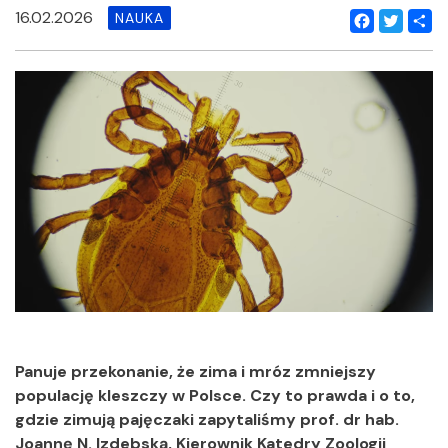
16.02.2026
NAUKA
Facebook
Twitter
Shar
Panuje przekonanie, że zima i mróz zmniejszy
populację kleszczy w Polsce. Czy to prawda i o to,
gdzie zimują pajęczaki zapytaliśmy prof. dr hab.
Joannę N. Izdebską, Kierownik Katedry Zoologii