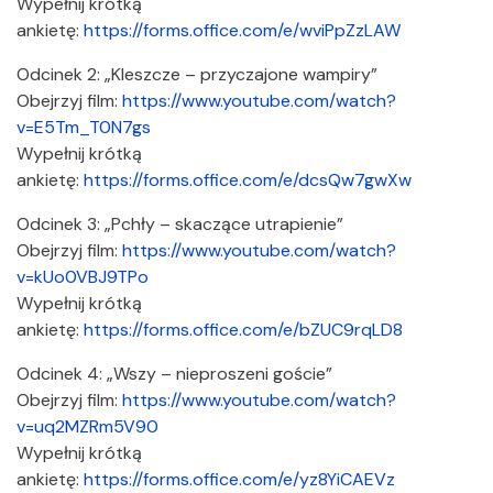
Wypełnij krótką
ankietę:
https://forms.office.com/e/wviPpZzLAW
Odcinek 2: „Kleszcze – przyczajone wampiry”
Obejrzyj film:
https://www.youtube.com/watch?
v=E5Tm_T0N7gs
Wypełnij krótką
ankietę:
https://forms.office.com/e/dcsQw7gwXw
Odcinek 3: „Pchły – skaczące utrapienie”
Obejrzyj film:
https://www.youtube.com/watch?
v=kUo0VBJ9TPo
Wypełnij krótką
ankietę:
https://forms.office.com/e/bZUC9rqLD8
Odcinek 4: „Wszy – nieproszeni goście”
Obejrzyj film:
https://www.youtube.com/watch?
v=uq2MZRm5V90
Wypełnij krótką
ankietę:
https://forms.office.com/e/yz8YiCAEVz