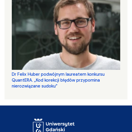
Dr Felix Huber podwójnym laureatem konkursu
QuantERA. „Kod korekcji błędów przypomina
nierozwiązane sudoku”