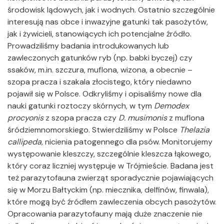
środowisk lądowych, jak i wodnych. Ostatnio szczególnie
interesują nas obce i inwazyjne gatunki tak pasożytów,
jak i żywicieli, stanowiących ich potencjalne źródło.
Prowadziliśmy badania introdukowanych lub
zawleczonych gatunków ryb (np. babki byczej) czy
ssaków, m.in. szczura, muflona, wizona, a obecnie –
szopa pracza i szakala złocistego, który niedawno
pojawił się w Polsce. Odkryliśmy i opisaliśmy nowe dla
nauki gatunki roztoczy skórnych, w tym
Demodex
procyonis
z szopa pracza czy
D. musimonis
z muflona
śródziemnomorskiego. Stwierdziliśmy w Polsce
Thelazia
callipeda
, nicienia patogennego dla psów. Monitorujemy
występowanie kleszczy, szczególnie kleszcza łąkowego,
który coraz liczniej występuje w Trójmieście. Badana jest
też parazytofauna zwierząt sporadycznie pojawiających
się w Morzu Bałtyckim (np. miecznika, delfinów, finwala),
które mogą być źródłem zawleczenia obcych pasożytów.
Opracowania parazytofauny mają duże znaczenie nie