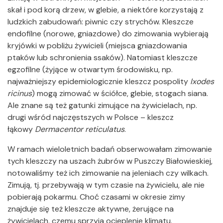
skał i pod korą drzew, w glebie, a niektóre korzystają z
ludzkich zabudowań: piwnic czy strychów. Kleszcze
endofilne (norowe, gniazdowe) do zimowania wybierają
kryjówki w pobliżu żywicieli (miejsca gniazdowania
ptaków lub schronienia ssaków). Natomiast kleszcze
egzofilne (żyjące w otwartym środowisku, np.
najważniejszy epidemiologicznie kleszcz pospolity
Ixodes
ricinus
) mogą zimować w ściółce, glebie, stogach siana.
Ale znane są też gatunki zimujące na żywicielach, np.
drugi wśród najczęstszych w Polsce – kleszcz
łąkowy
Dermacentor reticulatus
.
W ramach wieloletnich badań obserwowałam zimowanie
tych kleszczy na uszach żubrów w Puszczy Białowieskiej,
notowaliśmy też ich zimowanie na jeleniach czy wilkach.
Zimują, tj. przebywają w tym czasie na żywicielu, ale nie
pobierają pokarmu. Choć czasami w okresie zimy
znajduje się też kleszcze aktywne, żerujące na
żywicielach, czemu sprzyja ocieplenie klimatu.