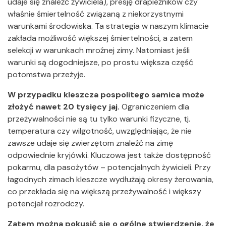
udaje się znaleźć żywiciela), presję drapieżników czy
właśnie śmiertelność związaną z niekorzystnymi
warunkami środowiska. Ta strategia w naszym klimacie
zakłada możliwość większej śmiertelności, a zatem
selekcji w warunkach mroźnej zimy. Natomiast jeśli
warunki są dogodniejsze, po prostu większa część
potomstwa przeżyje.
W przypadku kleszcza pospolitego samica może
złożyć nawet 20 tysięcy jaj.
Ograniczeniem dla
przeżywalności nie są tu tylko warunki fizyczne, tj.
temperatura czy wilgotność, uwzględniając, że nie
zawsze udaje się zwierzętom znaleźć na zimę
odpowiednie kryjówki. Kluczowa jest także dostępność
pokarmu, dla pasożytów – potencjalnych żywicieli. Przy
łagodnych zimach kleszcze wydłużają okresy żerowania,
co przekłada się na większą przeżywalność i większy
potencjał rozrodczy.
Zatem można pokusić się o ogólne stwierdzenie, że