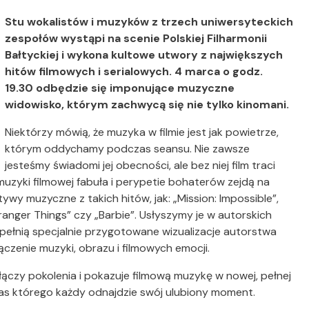
Stu wokalistów i muzyków z trzech uniwersyteckich
zespołów wystąpi na scenie Polskiej Filharmonii
Bałtyckiej i wykona kultowe utwory z największych
hitów filmowych i serialowych. 4 marca o godz.
19.30 odbędzie się imponujące muzyczne
widowisko, którym zachwycą się nie tylko kinomani.
Niektórzy mówią, że muzyka w filmie jest jak powietrze,
którym oddychamy podczas seansu. Nie zawsze
jesteśmy świadomi jej obecności, ale bez niej film traci
muzyki filmowej fabuła i perypetie bohaterów zejdą na
ywy muzyczne z takich hitów, jak: „Mission: Impossible”,
tranger Things” czy „Barbie”. Usłyszymy je w autorskich
pełnią specjalnie przygotowane wizualizacje autorstwa
czenie muzyki, obrazu i filmowych emocji.
czy pokolenia i pokazuje filmową muzykę w nowej, pełnej
zas którego każdy odnajdzie swój ulubiony moment.