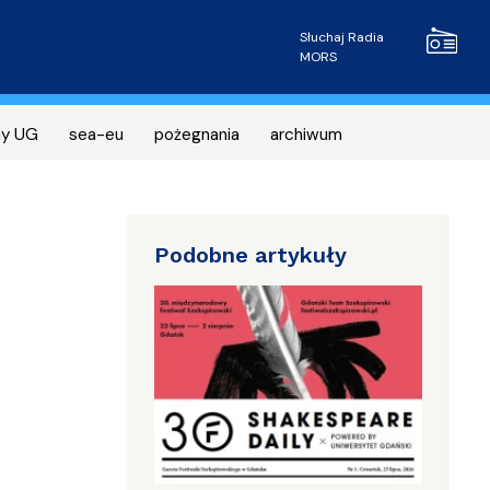
Radio MOR
Słuchaj Radia
MORS
ny UG
sea-eu
pożegnania
archiwum
Podobne artykuły