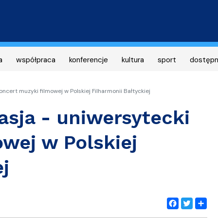
Przejdź
do
treści
a
współpraca
konferencje
kultura
sport
dostęp
oncert muzyki filmowej w Polskiej Filharmonii Bałtyckiej
asja - uniwersytecki
wej w Polskiej
j
Facebook
Twitter
Share