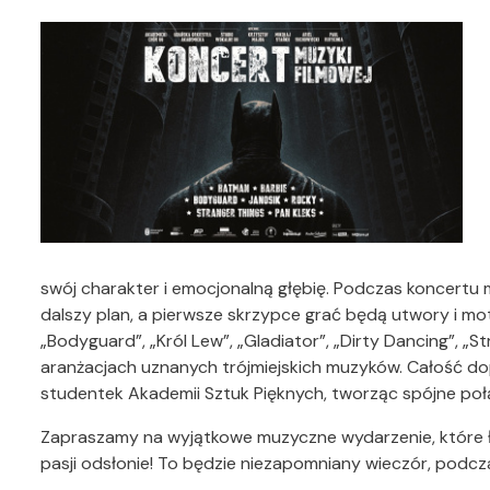
swój charakter i emocjonalną głębię. Podczas koncertu 
dalszy plan, a pierwsze skrzypce grać będą utwory i mot
„Bodyguard”, „Król Lew”, „Gladiator”, „Dirty Dancing”, „S
aranżacjach uznanych trójmiejskich muzyków. Całość do
studentek Akademii Sztuk Pięknych, tworząc spójne połą
Zapraszamy na wyjątkowe muzyczne wydarzenie, które łą
pasji odsłonie! To będzie niezapomniany wieczór, podc