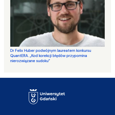
Dr Felix Huber podwójnym laureatem konkursu
QuantERA. „Kod korekcji błędów przypomina
nierozwiązane sudoku”